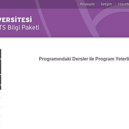
Anasayfa
::
İletişim
::
Hacett
Programındaki Dersler ile Program Yeterlilik