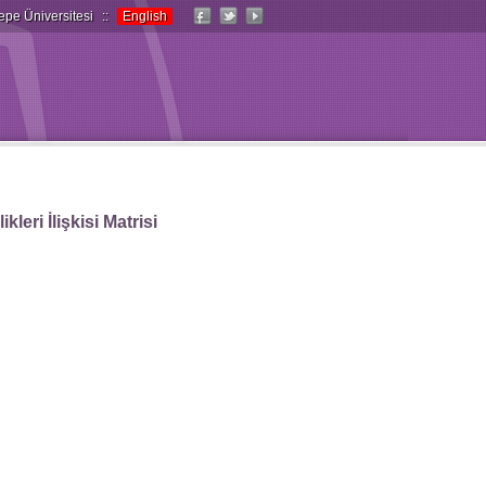
epe Üniversitesi
::
English
leri İlişkisi Matrisi