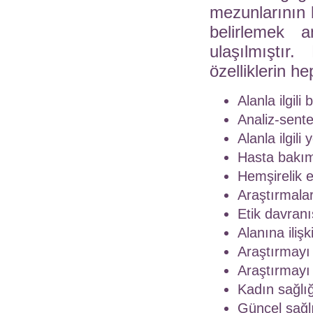
mezunlarının b
belirlemek 
ulaşılmıştır
özelliklerin he
Alanla ilgili
Analiz-sent
Alanla ilgili
Hasta bakım
Hemşirelik et
Araştırmaları
Etik davranı
Alanına iliş
Araştırmayı
Araştırmayı
Kadın sağlığ
Güncel sağlı