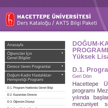
DOĞUM-KA
Anasayfa
PROGRAM
Öğrenciler İçin
Yüksek Lis
Genel Bilgiler
Derece Veren Programlar
D.1. Progr
Doğum-Kadın Hastalıkları
Geri Dön
Hemşireliği Programı
Hacettepe Ün
D.1. Program Hakkında Genel Bilgi
programı Mezu
D.2. Kazanılan Derece
yılında başla
D.3. Öğrenim Düzeyi
mezuniyet 