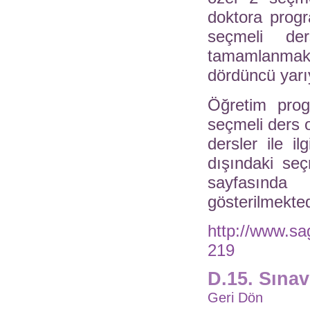
doktora progr
seçmeli der
tamamlanmakt
dördüncü yarı
Öğretim prog
seçmeli ders o
dersler ile il
dışındaki seç
sayfasında
gösterilmekte
http://www.sa
219
D.15. Sına
Geri Dön