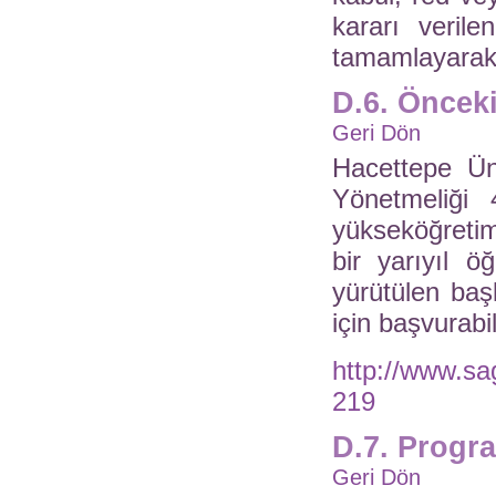
kararı veril
tamamlayarak 
D.6. Öncek
Geri Dön
Hacettepe Ün
Yönetmeliği
yükseköğretim
bir yarıyıl ö
yürütülen baş
için başvurabil
http://www.sa
219
D.7. Progr
Geri Dön