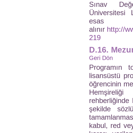
Sınav Değe
Üniversitesi 
esas
alınır
http://w
219
D.16. Mezun
Geri Dön
Programın to
lisansüstü pr
öğrencinin me
Hemşireliği
rehberliğinde 
şekilde söz
tamamlanması
kabul, red ve