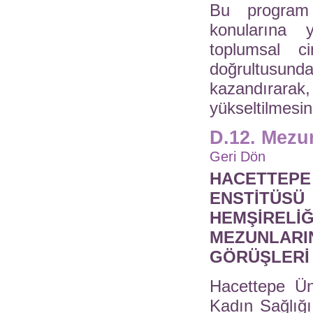
Bu program 
konularına y
toplumsal ci
doğrultusun
kazandırar
yükseltilmesi
D.12. Mezun
Geri Dön
HACETTEP
ENSTİTÜS
HEMŞİRE
MEZUNLAR
GÖRÜŞLERİ
Hacettepe Üni
Kadın Sağlığı