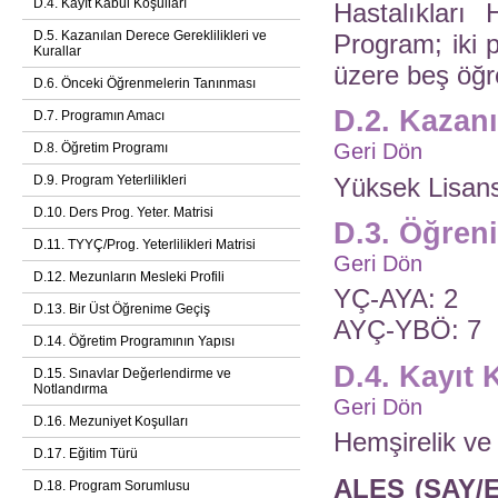
D.4. Kayıt Kabul Koşulları
Hastalıkları 
D.5. Kazanılan Derece Gereklilikleri ve
Program; iki 
Kurallar
üzere beş öğr
D.6. Önceki Öğrenmelerin Tanınması
D.2. Kazan
D.7. Programın Amacı
Geri Dön
D.8. Öğretim Programı
D.9. Program Yeterlilikleri
Yüksek Lisan
D.10. Ders Prog. Yeter. Matrisi
D.3. Öğren
D.11. TYYÇ/Prog. Yeterlilikleri Matrisi
Geri Dön
D.12. Mezunların Mesleki Profili
YÇ-AYA: 2
D.13. Bir Üst Öğrenime Geçiş
AYÇ-YBÖ: 7
D.14. Öğretim Programının Yapısı
D.4. Kayıt 
D.15. Sınavlar Değerlendirme ve
Notlandırma
Geri Dön
D.16. Mezuniyet Koşulları
Hemşirelik ve
D.17. Eğitim Türü
ALES (SAY/E
D.18. Program Sorumlusu