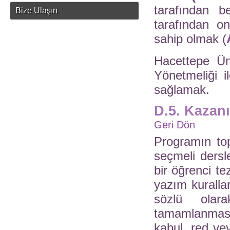
tarafından b
Bize Ulaşın
tarafından o
sahip olmak (
Hacettepe Ün
Yönetmeliği i
sağlamak.
D.5. Kazanı
Geri Dön
Programın to
seçmeli dersl
bir öğrenci tezi
yazım kuralla
sözlü olar
tamamlanması
kabul, red ve