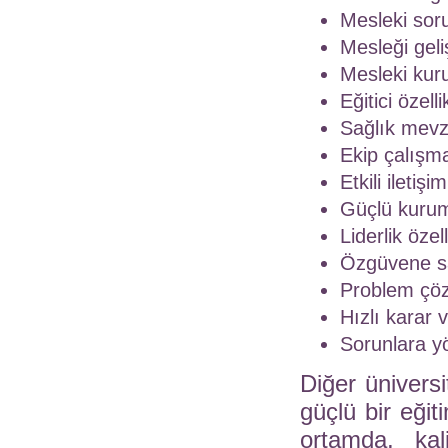
Mesleki soru
Mesleği gel
Mesleki kuru
Eğitici özell
Sağlık mevz
Ekip çalışma
Etkili iletiş
Güçlü kurums
Liderlik özel
Özgüvene s
Problem çöz
Hızlı karar 
Sorunlara yö
Diğer ünivers
güçlü bir eğit
ortamda, kali