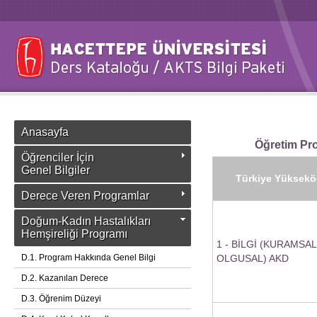
Anasayfa
Öğretim Pro
Öğrenciler İçin
Genel Bilgiler
Türkiye Yükseköğ
Derece Veren Programlar
Doğum-Kadın Hastalıkları
Hemşireliği Programı
1 - BİLGİ (KURAMSAL
D.1. Program Hakkında Genel Bilgi
OLGUSAL) AKD
D.2. Kazanılan Derece
D.3. Öğrenim Düzeyi