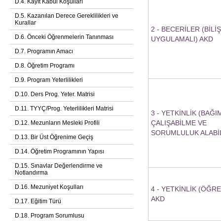
D.4. Kayıt Kabul Koşulları
D.5. Kazanılan Derece Gereklilikleri ve
Kurallar
2 - BECERİLER (BİLİ
D.6. Önceki Öğrenmelerin Tanınması
UYGULAMALI) AKD
D.7. Programın Amacı
D.8. Öğretim Programı
D.9. Program Yeterlilikleri
D.10. Ders Prog. Yeter. Matrisi
D.11. TYYÇ/Prog. Yeterlilikleri Matrisi
3 - YETKİNLİK (BAĞI
ÇALIŞABİLME VE
D.12. Mezunların Mesleki Profili
SORUMLULUK ALABİ
D.13. Bir Üst Öğrenime Geçiş
D.14. Öğretim Programının Yapısı
D.15. Sınavlar Değerlendirme ve
Notlandırma
D.16. Mezuniyet Koşulları
4 - YETKİNLİK (ÖĞR
AKD
D.17. Eğitim Türü
D.18. Program Sorumlusu