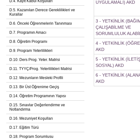
D.4. Kayıt Kabul Koşulları
UYGULAMALI) AKD
D.5. Kazanılan Derece Gereklilikleri ve
Kurallar
3 - YETKİNLİK (BAĞI
D.6. Önceki Öğrenmelerin Tanınması
ÇALIŞABİLME VE
D.7. Programın Amacı
SORUMLULUK ALABİ
D.8. Öğretim Programı
4 - YETKİNLİK (ÖĞR
AKD
D.9. Program Yeterlilikleri
5 - YETKİNLİK (İLETİ
D.10. Ders Prog. Yeter. Matrisi
SOSYAL) AKD
D.11. TYYÇ/Prog. Yeterlilikleri Matrisi
6 - YETKİNLİK (ALA
D.12. Mezunların Mesleki Profili
AKD
D.13. Bir Üst Öğrenime Geçiş
D.14. Öğretim Programının Yapısı
D.15. Sınavlar Değerlendirme ve
Notlandırma
D.16. Mezuniyet Koşulları
D.17. Eğitim Türü
D.18. Program Sorumlusu