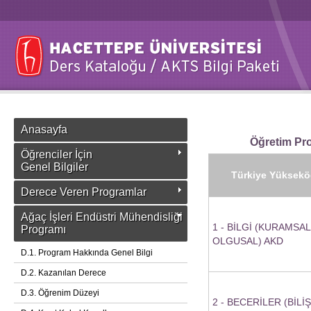
Anasayfa
Öğretim Pro
Öğrenciler İçin
Genel Bilgiler
Türkiye Yükseköğ
Derece Veren Programlar
Ağaç İşleri Endüstri Mühendisliği
1 - BİLGİ (KURAMSAL
Programı
OLGUSAL) AKD
D.1. Program Hakkında Genel Bilgi
D.2. Kazanılan Derece
D.3. Öğrenim Düzeyi
2 - BECERİLER (BİLİ