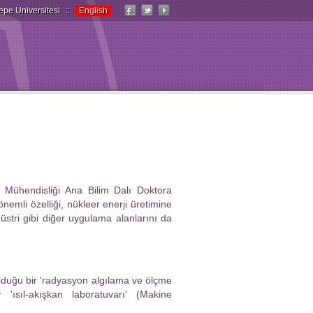
epe Üniversitesi
::
English
i Mühendisliği Ana Bilim Dalı Doktora
emli özelliği, nükleer enerji üretimine
ndüstri gibi diğer uygulama alanlarını da
olduğu bir 'radyasyon algılama ve ölçme
 'ısıl-akışkan laboratuvarı' (Makine