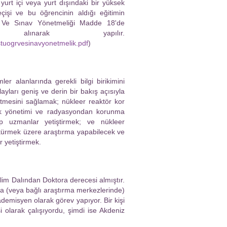
urt içi veya yurt dışındaki bir yüksek
işi ve bu öğrencinin aldığı eğitimin
m Ve Sınav Yönetmeliği Madde 18'de
lınarak yapılır.
ustuogrvesinavyonetmelik.pdf
)
ler alanlarında gerekli bilgi birikimini
yları geniş ve derin bir bakış açısıyla
retmesini sağlamak; nükleer reaktör kor
 atık yönetimi ve radyasyondan korunma
p uzmanlar yetiştirmek; ve nükleer
 götürmek üzere araştırma yapabilecek ve
 yetiştirmek.
lim Dalından Doktora derecesi almıştır.
a (veya bağlı araştırma merkezlerinde)
demisyen olarak görev yapıyor. Bir kişi
i olarak çalışıyordu, şimdi ise Akdeniz