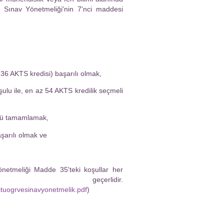
 Sınav Yönetmeliği'nin 7'nci maddesi
36 AKTS kredisi) başarılı olmak,
ulu ile, en az 54 AKTS kredilik seçmeli
ünü tamamlamak,
şarılı olmak ve
netmeliği Madde 35'teki koşullar her
erlidir.
ustuogrvesinavyonetmelik.pdf
)