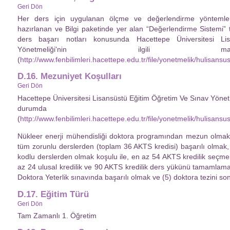
Geri Dön
Her ders için uygulanan ölçme ve değerlendirme yöntemleri i
hazırlanan ve Bilgi paketinde yer alan “Değerlendirme Sistemi” 
ders başarı notları konusunda Hacettepe Üniversitesi L
Yönetmeliği'nin ilgili mad
(
http://www.fenbilimleri.hacettepe.edu.tr/file/yonetmelik/hulisans
D.16. Mezuniyet Koşulları
Geri Dön
Hacettepe Üniversitesi Lisansüstü Eğitim Öğretim Ve Sınav Yönet
durumda geç
(
http://www.fenbilimleri.hacettepe.edu.tr/file/yonetmelik/hulisans
Nükleer enerji mühendisliği doktora programından mezun olmak i
tüm zorunlu derslerden (toplam 36 AKTS kredisi) başarılı olmak
kodlu derslerden olmak koşulu ile, en az 54 AKTS kredilik seçmel
az 24 ulusal kredilik ve 90 AKTS kredilik ders yükünü tamamlama
Doktora Yeterlik sınavında başarılı olmak ve (5) doktora tezini so
D.17. Eğitim Türü
Geri Dön
Tam Zamanlı 1. Öğretim