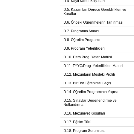
D.4. Kayıt Kabul Koşulları
D.5. Kazanılan Derece Gereklilikleri ve
Kurallar
D.6. Önceki Öğrenmelerin Tanınması
D.7. Programın Amacı
D.8. Öğretim Programı
D.9. Program Yeterlilikleri
D.10. Ders Prog. Yeter. Matrisi
D.11. TYYÇ/Prog. Yeterlilikleri Matrisi
D.12. Mezunların Mesleki Profili
D.13. Bir Üst Öğrenime Geçiş
D.14. Öğretim Programının Yapısı
D.15. Sınavlar Değerlendirme ve
Notlandırma
D.16. Mezuniyet Koşulları
D.17. Eğitim Türü
D.18. Program Sorumlusu