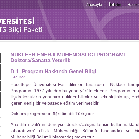
Anasayfa
::
İletişim
::
Hacett
NÜKLEER ENERJİ MÜHENDİSLİĞİ PROGRAMI
Doktora/Sanatta Yeterlik
D.1. Program Hakkında Genel Bilgi
Geri Dön
Hacettepe Üniversitesi Fen Bilimleri Enstitüsü - Nükleer Enerj
Programını 1977 yılından bu yana yürütmektedir. Programın en ön
ilişkin konuların yanı sıra nükleer bilimler ve teknolojinin tıp, e
içeren geniş bir yelpazede eğitim verilmesidir.
Doktora programının öğretim dili Türkçedir.
Ana Bilim Dalı'nın, deneysel dersler/çalışmalar için kullanmakta 
laboratuvarı' (Fizik Mühendisliği Bölümü binasında) ve bir
Mühendisliği Bölümü binasında) mevcuttur.