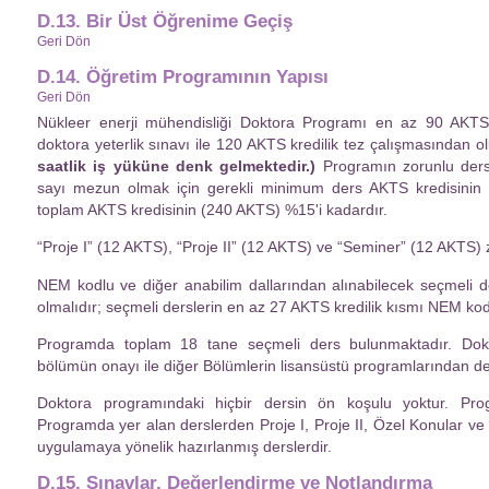
D.13. Bir Üst Öğrenime Geçiş
Geri Dön
D.14. Öğretim Programının Yapısı
Geri Dön
Nükleer enerji mühendisliği Doktora Programı en az 90 AKTS 
doktora yeterlik sınavı ile 120 AKTS kredilik tez çalışmasından o
saatlik iş yüküne denk gelmektedir.)
Programın zorunlu dersl
sayı mezun olmak için gerekli minimum ders AKTS kredisini
toplam AKTS kredisinin (240 AKTS) %15'i kadardır.
“Proje I” (12 AKTS), “Proje II” (12 AKTS) ve “Seminer” (12 AKTS) z
NEM kodlu ve diğer anabilim dallarından alınabilecek seçmeli d
olmalıdır; seçmeli derslerin en az 27 AKTS kredilik kısmı NEM kod
Programda toplam 18 tane seçmeli ders bulunmaktadır. Dokto
bölümün onayı ile diğer Bölümlerin lisansüstü programlarından ders
Doktora programındaki hiçbir dersin ön koşulu yoktur. Pro
Programda yer alan derslerden Proje I, Proje II, Özel Konular ve 
uygulamaya yönelik hazırlanmış derslerdir.
D.15. Sınavlar, Değerlendirme ve Notlandırma