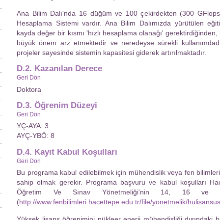
Ana Bilim Dalı'nda 16 düğüm ve 100 çekirdekten (300 GFlops)
Hesaplama Sistemi vardır. Ana Bilim Dalımızda yürütülen eğitim
kayda değer bir kısmı 'hızlı hesaplama olanağı' gerektirdiğinden
büyük önem arz etmektedir ve neredeyse sürekli kullanımdadı
projeler sayesinde sistemin kapasitesi giderek artırılmaktadır.
D.2. Kazanılan Derece
Geri Dön
Doktora
D.3. Öğrenim Düzeyi
Geri Dön
YÇ-AYA: 3
AYÇ-YBÖ: 8
D.4. Kayıt Kabul Koşulları
Geri Dön
Bu programa kabul edilebilmek için mühendislik veya fen bilimle
sahip olmak gerekir. Programa başvuru ve kabul koşulları Hac
Öğretim Ve Sınav Yönetmeliği'nin 14, 16 ve 17'nc
(
http://www.fenbilimleri.hacettepe.edu.tr/file/yonetmelik/hulisans
Yüksek lisans öğrenimini nükleer enerji mühendisliği dışındaki b