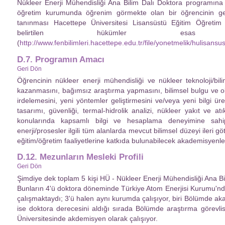
Nükleer Enerji Mühendisliği Ana Bilim Dalı Doktora programına y
öğretim kurumunda öğrenim görmekte olan bir öğrencinin geç
tanınması Hacettepe Üniversitesi Lisansüstü Eğitim Öğreti
belirtilen hükümler esas a
(
http://www.fenbilimleri.hacettepe.edu.tr/file/yonetmelik/hulisans
D.7. Programın Amacı
Geri Dön
Öğrencinin nükleer enerji mühendisliği ve nükleer teknoloji/bilim
kazanmasını, bağımsız araştırma yapmasını, bilimsel bulgu ve ola
irdelemesini, yeni yöntemler geliştirmesini ve/veya yeni bilgi ü
tasarımı, güvenliği, termal-hidrolik analizi, nükleer yakıt ve
konularında kapsamlı bilgi ve hesaplama deneyimine sahi
enerji/prosesler ilgili tüm alanlarda mevcut bilimsel düzeyi ileri
eğitim/öğretim faaliyetlerine katkıda bulunabilecek akademisyenler
D.12. Mezunların Mesleki Profili
Geri Dön
Şimdiye dek toplam 5 kişi HÜ - Nükleer Enerji Mühendisliği Ana Bi
Bunların 4'ü doktora döneminde Türkiye Atom Enerjisi Kurumu'nd
çalışmaktaydı; 3'ü halen aynı kurumda çalışıyor, biri Bölümde aka
ise doktora derecesini aldığı sırada Bölümde araştırma görevlis
Üniversitesinde akdemisyen olarak çalışıyor.