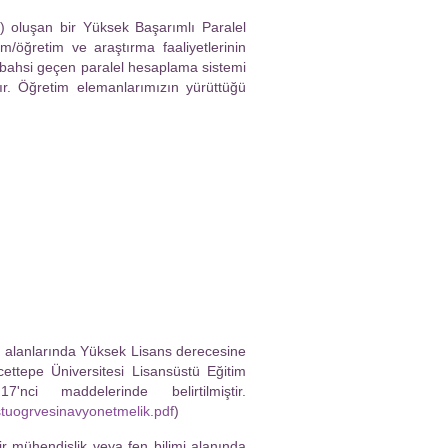
 oluşan bir Yüksek Başarımlı Paralel
/öğretim ve araştırma faaliyetlerinin
, bahsi geçen paralel hesaplama sistemi
r. Öğretim elemanlarımızın yürüttüğü
ri alanlarında Yüksek Lisans derecesine
ettepe Üniversitesi Lisansüstü Eğitim
i maddelerinde belirtilmiştir.
ustuogrvesinavyonetmelik.pdf
)
ir mühendislik veya fen bilimi alanında