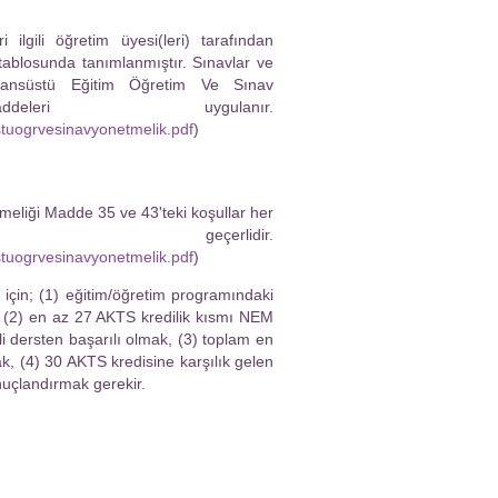
lgili öğretim üyesi(leri) tarafından
tablosunda tanımlanmıştır. Sınavlar ve
isansüstü Eğitim Öğretim Ve Sınav
deleri uygulanır.
ustuogrvesinavyonetmelik.pdf
)
meliği Madde 35 ve 43'teki koşullar her
erlidir.
ustuogrvesinavyonetmelik.pdf
)
çin; (1) eğitim/öğretim programındaki
, (2) en az 27 AKTS kredilik kısmı NEM
i dersten başarılı olmak, (3) toplam en
k, (4) 30 AKTS kredisine karşılık gelen
nuçlandırmak gerekir.