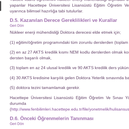
yapanlar Hacettepe Üniversitesi Lisansüstü Eğitim Öğretim Ve
uyarınca bilimsel hazırlığa tabi tutulurlar.
D.5. Kazanılan Derece Gereklilikleri ve Kurallar
Geri Dön
Nükleer enerji mühendisliği Doktora derecesi elde etmek için;
(1) eğitim/öğretim programındaki tüm zorunlu derslerden (toplam 
(2) en az 27 AKTS kredilik kısmı NEM kodlu derslerden olmak koş
dersten başarılı olmak,
(3) toplam en az 24 ulusal kredilik ve 90 AKTS kredilik ders yük
(4) 30 AKTS kredisine karşılık gelen Doktora Yeterlik sınavında ba
(5) doktora tezini tamamlamak gerekir.
Hacettepe Üniversitesi Lisansüstü Eğitim Öğretim Ve Sınav Yö
durumda geç
(
http://www.fenbilimleri.hacettepe.edu.tr/file/yonetmelik/hulisans
D.6. Önceki Öğrenmelerin Tanınması
Geri Dön