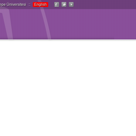
epe Üniversitesi
::
English