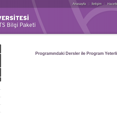
Anasayfa
::
İletişim
::
Hacett
Programındaki Dersler ile Program Yeterlilik