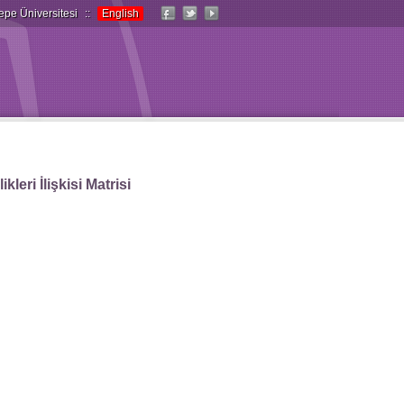
epe Üniversitesi
::
English
leri İlişkisi Matrisi