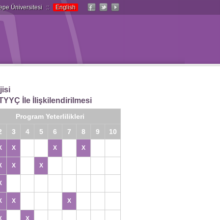
epe Üniversitesi
::
English
isi
YYÇ İle İlişkilendirilmesi
Program Yeterlilikleri
2
3
4
5
6
7
8
9
10
X
X
X
X
X
X
X
X
X
X
X
X
X