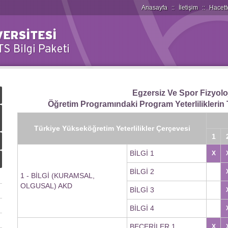
Anasayfa
::
İletişim
::
Hacett
Egzersiz Ve Spor Fizyoloj
Öğretim Programındaki Program Yeterliliklerin T
Türkiye Yükseköğretim Yeterlilikler Çerçevesi
1
BİLGİ 1
X
BİLGİ 2
1 - BİLGİ (KURAMSAL,
OLGUSAL) AKD
BİLGİ 3
BİLGİ 4
BECERİLER 1
X