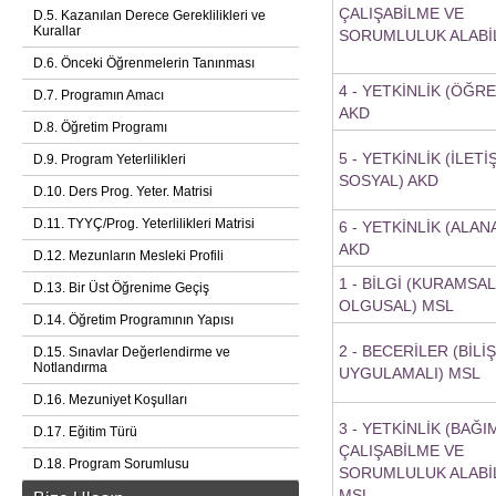
ÇALIŞABİLME VE
D.5. Kazanılan Derece Gereklilikleri ve
Kurallar
SORUMLULUK ALABİ
D.6. Önceki Öğrenmelerin Tanınması
4 - YETKİNLİK (ÖĞR
D.7. Programın Amacı
AKD
D.8. Öğretim Programı
5 - YETKİNLİK (İLETİ
D.9. Program Yeterlilikleri
SOSYAL) AKD
D.10. Ders Prog. Yeter. Matrisi
D.11. TYYÇ/Prog. Yeterlilikleri Matrisi
6 - YETKİNLİK (ALA
AKD
D.12. Mezunların Mesleki Profili
1 - BİLGİ (KURAMSAL
D.13. Bir Üst Öğrenime Geçiş
OLGUSAL) MSL
D.14. Öğretim Programının Yapısı
2 - BECERİLER (BİLİ
D.15. Sınavlar Değerlendirme ve
Notlandırma
UYGULAMALI) MSL
D.16. Mezuniyet Koşulları
3 - YETKİNLİK (BAĞI
D.17. Eğitim Türü
ÇALIŞABİLME VE
D.18. Program Sorumlusu
SORUMLULUK ALABİ
MSL