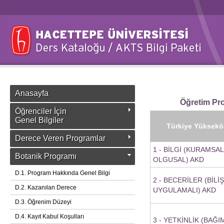
Anasayfa
Öğretim Pro
Öğrenciler İçin
Genel Bilgiler
Türkiye Yükseköğ
Derece Veren Programlar
1 - BİLGİ (KURAMSAL
Botanik Programı
OLGUSAL) AKD
D.1. Program Hakkında Genel Bilgi
2 - BECERİLER (BİLİ
D.2. Kazanılan Derece
UYGULAMALI) AKD
D.3. Öğrenim Düzeyi
D.4. Kayıt Kabul Koşulları
3 - YETKİNLİK (BAĞI