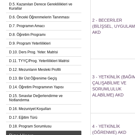
D.5. Kazanılan Derece Gereklilikleri ve
Kurallar
D.6. Önceki Öğrenmelerin Tanınması
2 - BECERİLER
D.7. Programın Amacı
(BİLİŞSEL, UYGULAM
AKD
D.8. Öğretim Programı
D.9. Program Yeterlilikleri
D.10. Ders Prog. Yeter. Matrisi
D.11. TYYÇ/Prog. Yeterlilikleri Matrisi
D.12. Mezunların Mesleki Profili
3 - YETKİNLİK (BAĞI
D.13. Bir Üst Öğrenime Geçiş
ÇALIŞABİLME VE
D.14. Öğretim Programının Yapısı
SORUMLULUK
ALABİLME) AKD
D.15. Sınavlar Değerlendirme ve
Notlandırma
D.16. Mezuniyet Koşulları
D.17. Eğitim Türü
4 - YETKİNLİK
D.18. Program Sorumlusu
(ÖĞRENME) AKD