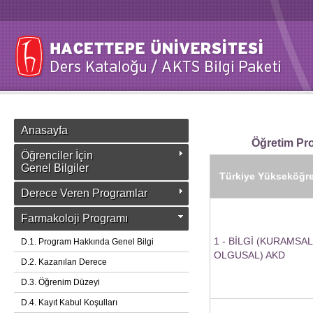
Anasayfa
Öğretim Pro
Öğrenciler İçin
Genel Bilgiler
Türkiye Yükseköğret
Derece Veren Programlar
Farmakoloji Programı
1 - BİLGİ (KURAMSAL
D.1. Program Hakkında Genel Bilgi
OLGUSAL) AKD
D.2. Kazanılan Derece
D.3. Öğrenim Düzeyi
D.4. Kayıt Kabul Koşulları