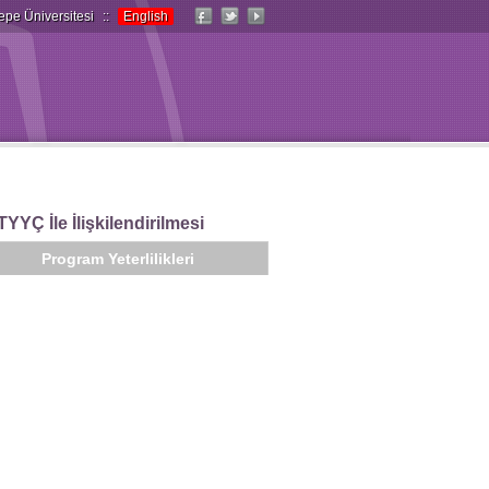
epe Üniversitesi
::
English
YYÇ İle İlişkilendirilmesi
Program Yeterlilikleri