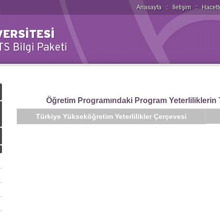
Anasayfa
::
İletişim
::
Hacett
Öğretim Programındaki Program Yeterliliklerin T
Türkiye Yükseköğretim Yeterlilikler Çerçevesi