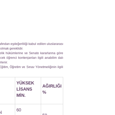
ından eşdeğerliliği kabul edilen uluslararası
olmak gereklidir.
elik hükümlerine ve Senato kararlarına göre
ek öğrenci kontenjanları ilgili anabilim dalı
lenir.
itim, Öğretim ve Sınav Yönetmeliğinin ilgili
YÜKSEK
AĞIRLIĞI
LİSANS
%
MİN.
60
N