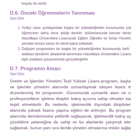
koşulu ile verilir.
D.6. Önceki Öğrenmelerin Tanınması
Geri Dön
Yurtiçi veya yurtdışındaki başka bir yükseköğretim kurumunda y
öğrencinin daha önce aldığı dersler, bölümümüzde benzer dersle
Hacettepe Üniversitesi Lisansüstü Eğitim, Öğretim ve Sınav Yönetmeli
yönetim kurulu kararı ile denk kabul edilebilir.
Değişim programları ile başka bir yükseköğretim kurumunda belli
aldıkları derslerin akademik tanınması Hacettepe Üniversitesi Lisan
ilgili maddesi çerçevesinde gerçekleştirilir.
D.7. Programın Amacı
Geri Dön
Üretim ve İşlemler Yönetimi Tezli Yüksek Lisans programı, başt
ve işlemler yönetimi alanında uzmanlaşmak isteyen lisans 
düzenlenmiş bir programdır. Günümüzde uzmanlık alanı ne ol
profesyonellerin işletme disiplini bakış açısına sahip olmaları ka
teşkil etmektedir. Bu nedenle, işletmecilik dışındaki disiplin
alanında yüksek lisansı yapma eğilimi de artmıştır. Bu program
alanında derinlemesine yetkinlik sağlayacak, işletmecilik bakış a
çözebilme yeteneğine de sahip ve bu alanlarda çalışmak isteye
sağlamak, bunun yanı sıra ileride yönetici olmalarına imkân sağlay