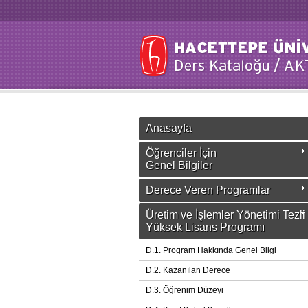
Anasayfa
Öğrenciler İçin
Genel Bilgiler
Derece Veren Programlar
Üretim ve İşlemler Yönetimi Tezli
Yüksek Lisans Programı
D.1. Program Hakkında Genel Bilgi
D.2. Kazanılan Derece
D.3. Öğrenim Düzeyi