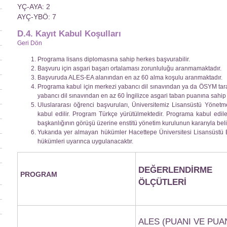
YÇ-AYA: 2
AYÇ-YBÖ: 7
D.4. Kayıt Kabul Koşulları
Geri Dön
Programa lisans diplomasına sahip herkes başvurabilir.
Başvuru için asgari başarı ortalaması zorunluluğu aranmamaktadır.
Başvuruda ALES-EA alanından en az 60 alma koşulu aranmaktadır.
Programa kabul için merkezi yabancı dil sınavından ya da ÖSYM taraf
yabancı dil sınavından en az 60 İngilizce asgari taban puanına sahip 
Uluslararası öğrenci başvuruları, Üniversitemiz Lisansüstü Yönetm
kabul edilir. Program Türkçe yürütülmektedir. Programa kabul edilec
başkanlığının görüşü üzerine enstitü yönetim kurulunun kararıyla belir
Yukarıda yer almayan hükümler Hacettepe Üniversitesi Lisansüstü Eğ
hükümleri uyarınca uygulanacaktır.
DEĞERLENDİRME
PROGRAM
ÖLÇÜTLERİ
ALES (PUANI VE PUA