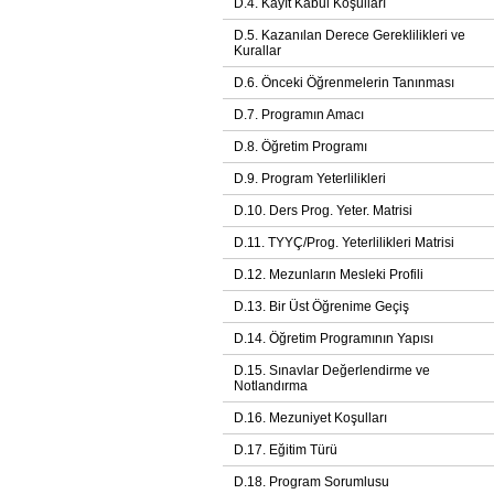
D.4. Kayıt Kabul Koşulları
D.5. Kazanılan Derece Gereklilikleri ve
Kurallar
D.6. Önceki Öğrenmelerin Tanınması
D.7. Programın Amacı
D.8. Öğretim Programı
D.9. Program Yeterlilikleri
D.10. Ders Prog. Yeter. Matrisi
D.11. TYYÇ/Prog. Yeterlilikleri Matrisi
D.12. Mezunların Mesleki Profili
D.13. Bir Üst Öğrenime Geçiş
D.14. Öğretim Programının Yapısı
D.15. Sınavlar Değerlendirme ve
Notlandırma
D.16. Mezuniyet Koşulları
D.17. Eğitim Türü
D.18. Program Sorumlusu