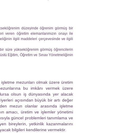
ükseköğrenim düzeyinde öğrenim görmüş bir
ri veren öğretim elemanlarımızın onayı ile
ğinin ilgili maddeleri çerçevesinde ve ilgili
 bir süre yükseköğrenim görmüş öğrencilerin
süstü Eğitim, Öğretim ve Sınav Yönetmeliğinin
a işletme mezunları olmak üzere üretim
mezunlarına bu imkânı vermek üzere
ursa olsun iş dünyasında yer alacak
riyerleri açısından büyük bir artı değer
lerden mezun olanlar arasında işletme
ın amacı, üretim ve işlemler yönetimi
çısıyla güncel problemleri tanımlama ve
n bireylerin, yetkinlik kazanmalarını
acak bilgileri kendilerine vermektir.