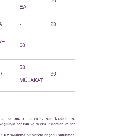
50
EA
A
-
20
VE
60
-
50
/
30
MÜLAKAT
olan öğrenciler toplam 27 yerel krediden ve
şuluyla zorunlu ve seçimlik dersleri ve tez
nin tez savunma sınavında başarılı bulunması