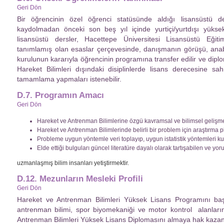
Geri Dön
Bir öğrencinin özel öğrenci statüsünde aldığı lisansüstü 
kaydolmadan önceki son beş yıl içinde yurtiçi/yurtdışı yüks
lisansüstü dersler, Hacettepe Üniversitesi Lisansüstü Eği
tanımlamış olan esaslar çerçevesinde, danışmanın görüşü, anabi
kurulunun kararıyla öğrencinin programına transfer edilir ve diplom
Hareket Bilimleri dışındaki disiplinlerde lisans derecesine sa
tamamlama yapmaları istenebilir.
D.7. Programın Amacı
Geri Dön
Hareket ve Antrenman Bilimlerine özgü kavramsal ve bilimsel gelişme
Hareket ve Antrenman Bilimlerinde belirli bir problem için araştırma 
Probleme uygun yöntemle veri toplayıp, uygun istatistik yöntemleri ku
Elde ettiği bulguları güncel literatüre dayalı olarak tartışabilen ve yo
uzmanlaşmış bilim insanları yetiştirmektir.
D.12. Mezunların Mesleki Profili
Geri Dön
Hareket ve Antrenman Bilimleri Yüksek Lisans Programını başa
antrenman bilimi, spor biyomekaniği ve motor kontrol alanlar
Antrenman Bilimleri Yüksek Lisans Diplomasını almaya hak kazanı