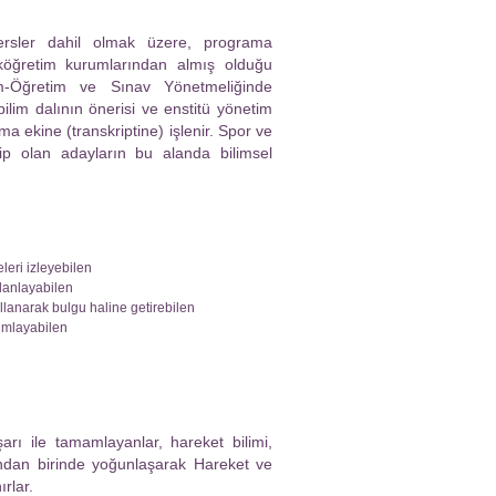
dersler dahil olmak üzere, programa
eköğretim kurumlarından almış olduğu
tim-Öğretim ve Sınav Yönetmeliğinde
lim dalının önerisi ve enstitü yönetim
a ekine (transkriptine) işlenir. Spor ve
hip olan adayların bu alanda bilimsel
leri izleyebilen
planlayabilen
llanarak bulgu haline getirebilen
rumlayabilen
rı ile tamamlayanlar, hareket bilimi,
ından birinde yoğunlaşarak Hareket ve
rlar.