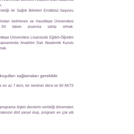
k.
liği ile Sağlık Bilimleri Enstitüsü başvuru
fından belirlenen ve Hacettepe Üniversitesi
 Dil taban puanına sahip olmak.
ettepe Üniversitesi Lisansüstü Eğitim-Öğretim
 kapsamında Anabilim Dalı Akademik Kurulu
amak.
şulları sağlamaları gereklidir:
 en az 7 ders, bir seminer dersi ve 60 AKTS
u programa ilişkin derslerin verildiği dönemden
ksızın dört yarıyıl olup, program en çok altı