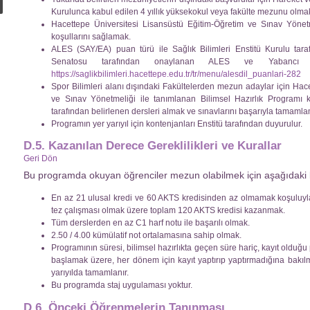
Kurulunca kabul edilen 4 yıllık yüksekokul veya fakülte mezunu olma
Hacettepe Üniversitesi Lisansüstü Eğitim-Öğretim ve Sınav Yönetme
koşullarını sağlamak.
ALES (SAY/EA) puan türü ile Sağlık Bilimleri Enstitü Kurulu tara
Senatosu tarafından onaylanan ALES ve Yabancı
https://saglikbilimleri.hacettepe.edu.tr/tr/menu/alesdil_puanlari-282
Spor Bilimleri alanı dışındaki Fakültelerden mezun adaylar için Hac
ve Sınav Yönetmeliği ile tanımlanan Bilimsel Hazırlık Programı
tarafından belirlenen dersleri almak ve sınavlarını başarıyla tamaml
Programın yer yarıyıl için kontenjanları Enstitü tarafından duyurulur.
D.5. Kazanılan Derece Gereklilikleri ve Kurallar
Geri Dön
Bu programda okuyan öğrenciler mezun olabilmek için aşağıdaki ko
En az 21 ulusal kredi ve 60 AKTS kredisinden az olmamak koşuluyla
tez çalışması olmak üzere toplam 120 AKTS kredisi kazanmak.
Tüm derslerden en az C1 harf notu ile başarılı olmak.
2.50 / 4.00 kümülatif not ortalamasına sahip olmak.
Programının süresi, bilimsel hazırlıkta geçen süre hariç, kayıt olduğ
başlamak üzere, her dönem için kayıt yaptırıp yaptırmadığına bakılma
yarıyılda tamamlanır.
Bu programda staj uygulaması yoktur.
D.6. Önceki Öğrenmelerin Tanınması