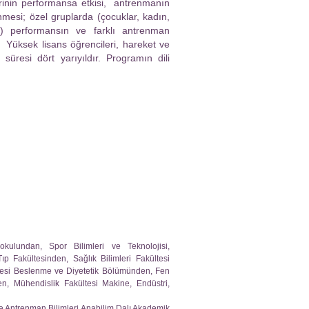
lerinin performansa etkisi, antrenmanın
nmesi; özel gruplarda (çocuklar, kadın,
bi) performansın ve farklı antrenman
r. Yüksek lisans öğrencileri, hareket ve
üresi dört yarıyıldır. Programın dili
kulundan, Spor Bilimleri ve Teknolojisi,
p Fakültesinden, Sağlık Bilimleri Fakültesi
ltesi Beslenme ve Diyetetik Bölümünden, Fen
en, Mühendislik Fakültesi Makine, Endüstri,
 ve Antrenman Bilimleri Anabilim Dalı Akademik