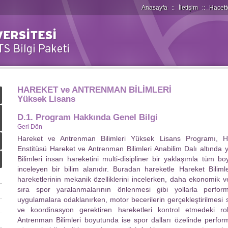
Anasayfa
::
İletişim
::
Hacett
HAREKET ve ANTRENMAN BİLİMLERİ
Yüksek Lisans
D.1. Program Hakkında Genel Bilgi
Geri Dön
Hareket ve Antrenman Bilimleri Yüksek Lisans Programı, Hac
Enstitüsü Hareket ve Antrenman Bilimleri Anabilim Dalı altında
Bilimleri insan hareketini multi-disipliner bir yaklaşımla tüm bo
inceleyen bir bilim alanıdır. Buradan hareketle Hareket Biliml
hareketlerinin mekanik özelliklerini incelerken, daha ekonomik ve 
sıra spor yaralanmalarının önlenmesi gibi yollarla perfor
uygulamalara odaklanırken, motor becerilerin gerçekleştirilmesi
ve koordinasyon gerektiren hareketleri kontrol etmedeki r
Antrenman Bilimleri boyutunda ise spor dalları özelinde perform