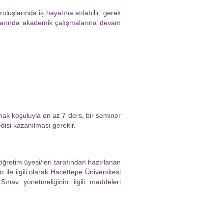
uluşlarında iş hayatına atılabilir, gerek
mlarında akademik çalışmalarına devam
k koşuluyla en az 7 ders, bir seminer
disi kazanılması gerekir.
öğretim üyesi/leri tarafından hazırlanan
 ile ilgili olarak Hacettepe Üniversitesi
ınav yönetmeliğinin ilgili maddeleri