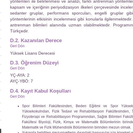
yöntemleri ile belirlenmesi ve analizi, farklı antrenman yöntem
kapsam ve içeriğinin periyodizasyon ilkeleri çerçevesinde incele
sedanter gruplar, performans sporcuları, engelli gruplar gi
yöntemlerinin etkisinin incelenmesi gibi konularla ilgilenmektedi
antrenman bilimleri alanında uzman olabilmektedir. Programın s
Türkçedir.
D.2. Kazanılan Derece
Geri Dön
Yüksek Lisans Derecesi
D.3. Öğrenim Düzeyi
Geri Dön
YÇ-AYA: 2
AYÇ-YBÖ: 7
D.4. Kayıt Kabul Koşulları
Geri Dön
Spor Bilimleri Fakültesinden, Beden Eğitimi ve Spor Yükseko
Yüksekokulndan, Fizik Tedavi ve Rehabilitasyon Fakültesinden, Tı
Fizyoterapi ve Rehabilitasyon Programından, Sağlık Bilimleri Fakü
Fakültesi Biyoloji, Fizik, Kimya ve Matematik Bölümlerinin birind
Matematik ve Fizik Mühendislik Bölümlerinin birinden mezun olmak.
Yukarıda belirtilen mezuniyetlerin dışındaki başvurular için Hareket