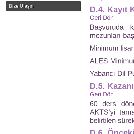
Bize Ulaşın
D.4. Kayıt 
Geri Dön
Başvuruda k
mezunları başv
Minimum lisan
ALES Minimum 
Yabancı Dil P
D.5. Kazanı
Geri Dön
60 ders dön
AKTS'yi tama
belirtilen sü
D.6. Öncek