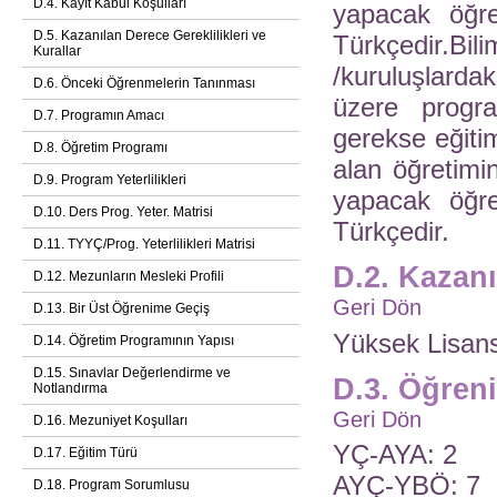
D.4. Kayıt Kabul Koşulları
yapacak öğret
D.5. Kazanılan Derece Gereklilikleri ve
Türkçedir.B
Kurallar
/kuruluşlarda
D.6. Önceki Öğrenmelerin Tanınması
üzere progra
D.7. Programın Amacı
gerekse eğitim
D.8. Öğretim Programı
alan öğretimin
D.9. Program Yeterlilikleri
yapacak öğret
D.10. Ders Prog. Yeter. Matrisi
Türkçedir.
D.11. TYYÇ/Prog. Yeterlilikleri Matrisi
D.2. Kazan
D.12. Mezunların Mesleki Profili
Geri Dön
D.13. Bir Üst Öğrenime Geçiş
Yüksek Lisan
D.14. Öğretim Programının Yapısı
D.15. Sınavlar Değerlendirme ve
D.3. Öğren
Notlandırma
Geri Dön
D.16. Mezuniyet Koşulları
YÇ-AYA: 2
D.17. Eğitim Türü
AYÇ-YBÖ: 7
D.18. Program Sorumlusu