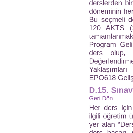
derslerden bir
döneminin her
Bu seçmeli de
120 AKTS (2
tamamlanmak
Program Geliş
ders olup,
Değerlendir
Yaklaşımları
EPO618 Geliş
D.15. Sına
Geri Dön
Her ders içi
ilgili öğretim
yer alan “Der
ders başarı n