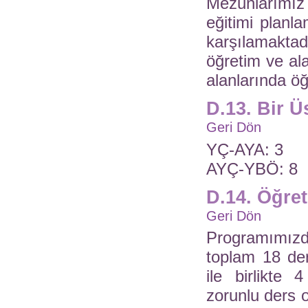
Mezunlarımız 
eğitimi planl
karşılamaktad
öğretim ve ala
alanlarında ö
D.13. Bir 
Geri Dön
YÇ-AYA: 3
AYÇ-YBÖ: 8
D.14. Öğre
Geri Dön
Programımızd
toplam 18 der
ile birlikte
zorunlu ders 