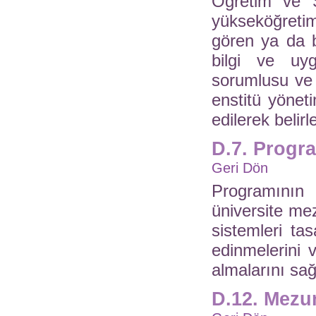
Öğretim ve Sı
yükseköğreti
gören ya da b
bilgi ve uyg
sorumlusu ve i
enstitü yönet
edilerek belir
D.7. Progr
Geri Dön
Programının 
üniversite mez
sistemleri ta
edinmelerini 
almalarını sağ
D.12. Mezun