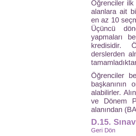
Öğrenciler ilk
alanlara ait b
en az 10 seçme
Üçüncü döne
yapmaları b
kredisidir. 
derslerden al
tamamladıktan
Öğrenciler be
başkanının o
alabilirler. Al
ve Dönem Pro
alanından (BA
D.15. Sına
Geri Dön