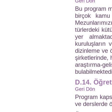
Geri Dön
Bu program me
birçok kamu 
Mezunlarımızı
türlerdeki kü
yer almakta
kuruluşların v
dizinleme ve 
şirketlerinde, 
araştırma-g
bulabilmektedi
D.14. Öğre
Geri Dön
Program kapsa
ve derslerde 