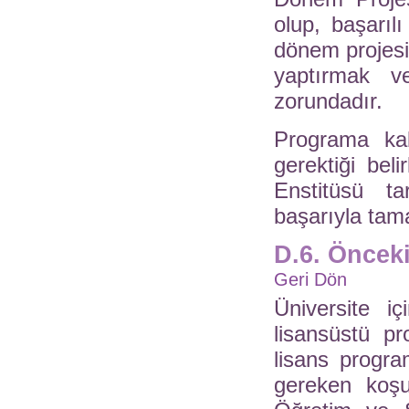
olup, başarılı
dönem projesin
yaptırmak v
zorundadır.
Programa kabu
gerektiği beli
Enstitüsü ta
başarıyla tam
D.6. Öncek
Geri Dön
Üniversite i
lisansüstü pr
lisans progr
gereken koşul