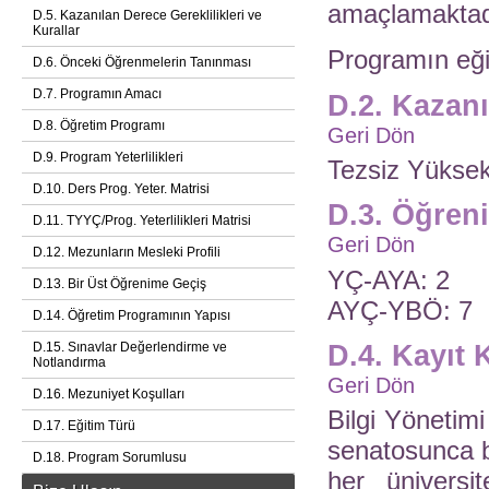
amaçlamaktad
D.5. Kazanılan Derece Gereklilikleri ve
Kurallar
Programın eğit
D.6. Önceki Öğrenmelerin Tanınması
D.7. Programın Amacı
D.2. Kazan
D.8. Öğretim Programı
Geri Dön
D.9. Program Yeterlilikleri
Tezsiz Yüksek
D.10. Ders Prog. Yeter. Matrisi
D.3. Öğren
D.11. TYYÇ/Prog. Yeterlilikleri Matrisi
Geri Dön
D.12. Mezunların Mesleki Profili
YÇ-AYA: 2
D.13. Bir Üst Öğrenime Geçiş
AYÇ-YBÖ: 7
D.14. Öğretim Programının Yapısı
D.15. Sınavlar Değerlendirme ve
D.4. Kayıt 
Notlandırma
Geri Dön
D.16. Mezuniyet Koşulları
Bilgi Yönetim
D.17. Eğitim Türü
senatosunca be
D.18. Program Sorumlusu
her üniversi