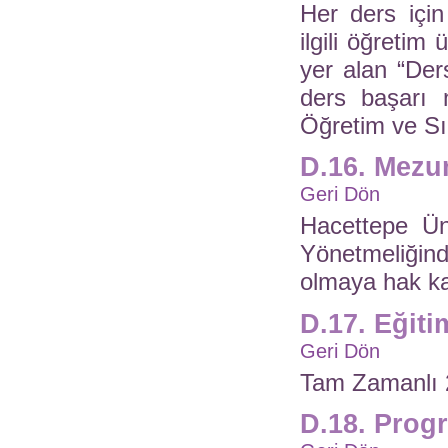
Her ders içi
ilgili öğretim
yer alan “Der
ders başarı n
Öğretim ve Sın
D.16. Mezun
Geri Dön
Hacettepe Ün
Yönetmeliğind
olmaya hak ka
D.17. Eğiti
Geri Dön
Tam Zamanlı 
D.18. Prog