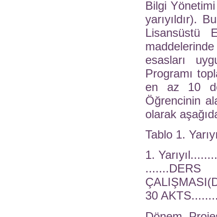
Bilgi Yönetimi
yarıyıldır). 
Lisansüstü E
maddelerind
esasları uyg
Programı top
en az 10 de
Öğrencinin al
olarak aşağıda
Tablo 1. Yarıy
1. Yarıyıl........
.......DE
ÇALIŞMASI(D
30 AKTS........
Dönem Projes