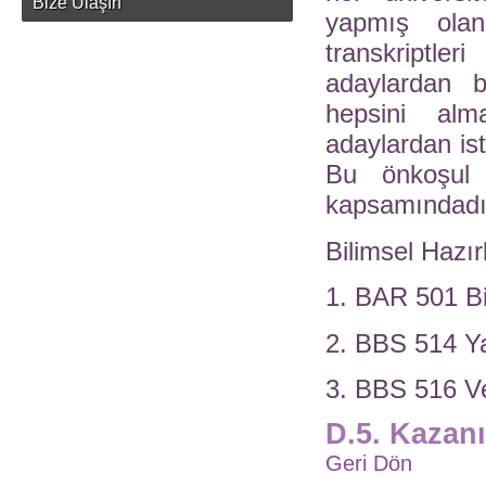
Bize Ulaşın
yapmış olan
transkriptler
adaylardan be
hepsini alm
adaylardan ist
Bu önkoşul d
kapsamındadır,
Bilimsel Hazır
1. BAR 501 Bil
2. BBS 514 Y
3. BBS 516 Ver
D.5. Kazanı
Geri Dön