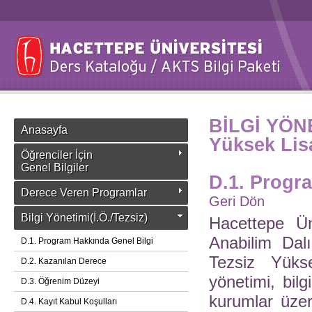
BİLGİ YÖNE
Anasayfa
Yüksek Lis
Öğrenciler İçin
Genel Bilgiler
D.1. Progr
Derece Veren Programlar
Geri Dön
Bilgi Yönetimi(İ.Ö./Tezsiz)
Hacettepe Üni
Anabilim Dal
D.1. Program Hakkında Genel Bilgi
Tezsiz Yüks
D.2. Kazanılan Derece
yönetimi, bilg
D.3. Öğrenim Düzeyi
kurumlar üzer
D.4. Kayıt Kabul Koşulları