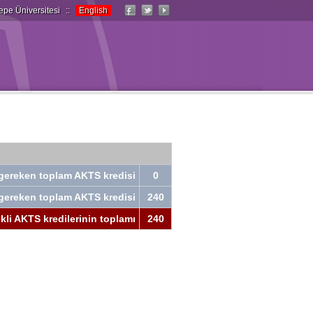
epe Üniversitesi
::
English
ı gereken toplam AKTS kredisi
0
ı gereken toplam AKTS kredisi
240
li AKTS kredilerinin toplamı
240