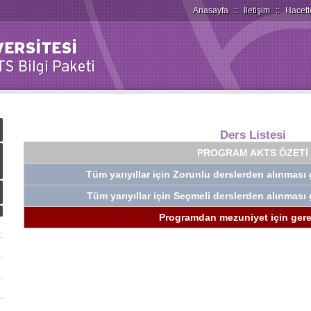
Anasayfa
::
İletişim
::
Hacett
Ders Listesi
PROGRAM AKTS ÖZETİ
Tüm yarıyıllar için Zorunlu derslerden alınmas
Tüm yarıyıllar için Seçmeli derslerden alınmas
Programdan mezuniyet için gerek