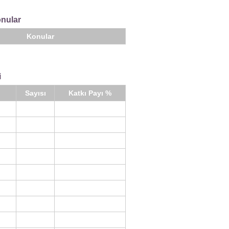
onular
Konular
i
Sayısı
Katkı Payı %