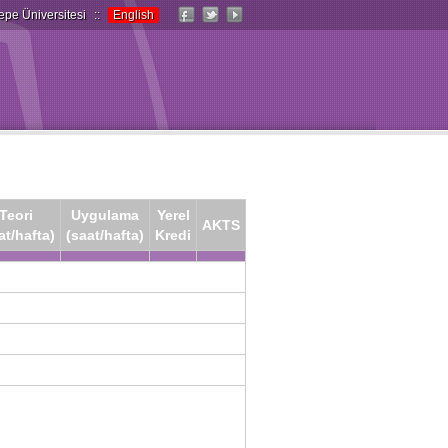
epe Üniversitesi
::
English
Teori
Uygulama
Yerel
AKTS
at/hafta)
(saat/hafta)
Kredi