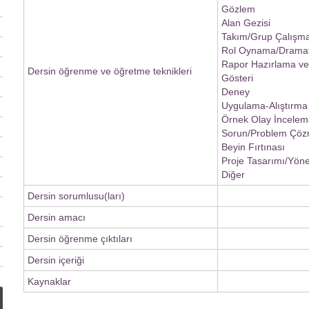
Gözlem
Alan Gezisi
Takım/Grup Çalışma
Rol Oynama/Dramat
Rapor Hazırlama v
Dersin öğrenme ve öğretme teknikleri
Gösteri
Deney
Uygulama-Alıştırma
Örnek Olay İncelem
Sorun/Problem Çö
Beyin Fırtınası
Proje Tasarımı/Yöne
Diğer
Dersin sorumlusu(ları)
Dersin amacı
Dersin öğrenme çıktıları
Dersin içeriği
Kaynaklar