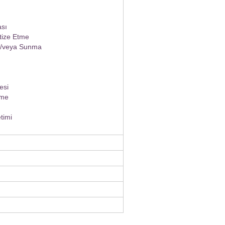
sı
ize Etme
e/veya Sunma
esi
zme
timi