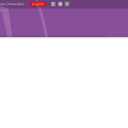
epe Üniversitesi
::
English