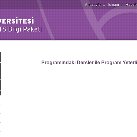
Anasayfa
::
İletişim
::
Hacett
Programındaki Dersler ile Program Yeterlilik