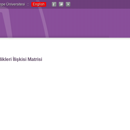
epe Üniversitesi
::
English
leri İlişkisi Matrisi