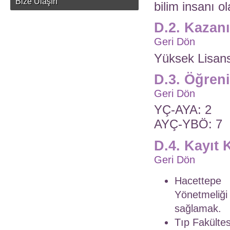
Bize Ulaşın
bilim insanı o
D.2. Kazan
Geri Dön
Yüksek Lisan
D.3. Öğren
Geri Dön
YÇ-AYA: 2
AYÇ-YBÖ: 7
D.4. Kayıt 
Geri Dön
Hacettepe
Yönetmeliğ
sağlamak.
Tıp Fakülte