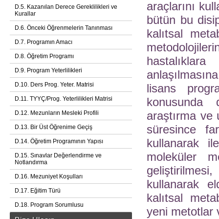
araçlarını kul
D.5. Kazanılan Derece Gereklilikleri ve
Kurallar
bütün bu disip
D.6. Önceki Öğrenmelerin Tanınması
kalıtsal meta
D.7. Programın Amacı
metodolojileri
D.8. Öğretim Programı
hastalıklar
D.9. Program Yeterlilikleri
anlaşılmasına
D.10. Ders Prog. Yeter. Matrisi
lisans progra
D.11. TYYÇ/Prog. Yeterlilikleri Matrisi
konusunda d
araştırma ve 
D.12. Mezunların Mesleki Profili
süresince far
D.13. Bir Üst Öğrenime Geçiş
kullanarak il
D.14. Öğretim Programının Yapısı
moleküler m
D.15. Sınavlar Değerlendirme ve
Notlandırma
geliştirilmes
D.16. Mezuniyet Koşulları
kullanarak el
D.17. Eğitim Türü
kalıtsal meta
D.18. Program Sorumlusu
yeni metotlar v