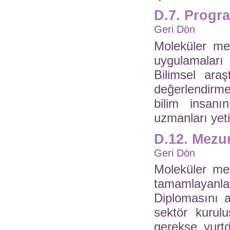
D.7. Progr
Geri Dön
Moleküler met
uygulamaları
Bilimsel araş
değerlendirm
bilim insanın
uzmanları yeti
D.12. Mezun
Geri Dön
Moleküler me
tamamlayan
Diplomasını 
sektör kurulu
gerekse yurtd