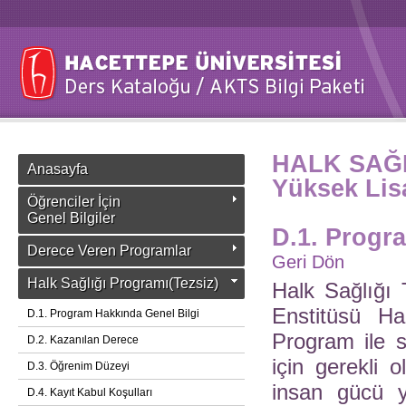
HALK SAĞL
Anasayfa
Yüksek Lis
Öğrenciler İçin
Genel Bilgiler
D.1. Progr
Derece Veren Programlar
Geri Dön
Halk Sağlığı Programı(Tezsiz)
Halk Sağlığı 
Enstitüsü Ha
D.1. Program Hakkında Genel Bilgi
Program ile s
D.2. Kazanılan Derece
için gerekli o
D.3. Öğrenim Düzeyi
insan gücü ye
D.4. Kayıt Kabul Koşulları