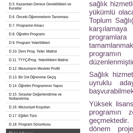
sağlık hizmet
D.5. Kazanılan Derece Gereklilikleri ve
Kurallar
yükümlü olaca
D.6. Önceki Öğrenmelerin Tanınması
Toplum Sağlığ
D.7. Programın Amacı
karşılamaya 
D.8. Öğretim Programı
programlar
D.9. Program Yeterlilikleri
tamamlanmakt
D.10. Ders Prog. Yeter. Matrisi
programın 
D.11. TYYÇ/Prog. Yeterlilikleri Matrisi
düzenlenmiştir
D.12. Mezunların Mesleki Profili
Sağlık hizmet
D.13. Bir Üst Öğrenime Geçiş
uyruklu ada
D.14. Öğretim Programının Yapısı
başvurabilmekt
D.15. Sınavlar Değerlendirme ve
Notlandırma
Yüksek lisans
D.16. Mezuniyet Koşulları
programın z
D.17. Eğitim Türü
geçmektedir.
D.18. Program Sorumlusu
dönem proje