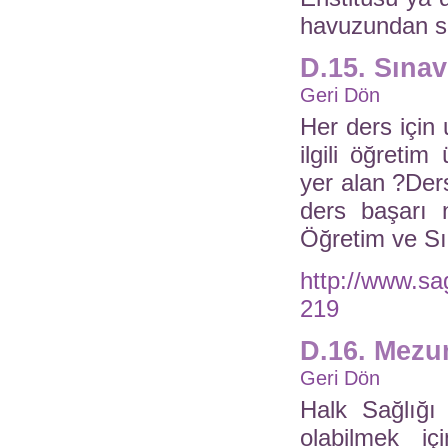
havuzundan seç
D.15. Sına
Geri Dön
Her ders için
ilgili öğretim
yer alan ?Der
ders başarı n
Öğretim ve Sın
http://www.sa
219
D.16. Mezun
Geri Dön
Halk Sağlığı
olabilmek iç