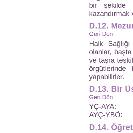
bir şekilde 
kazandırmak v
D.12. Mezun
Geri Dön
Halk Sağlığ
olanlar, başt
ve taşra teşki
örgütlerinde 
yapabilirler.
D.13. Bir 
Geri Dön
YÇ-AYA:
AYÇ-YBÖ:
D.14. Öğre