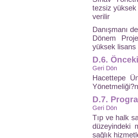
tezsiz yüksek 
verilir
Danışmanı des
Dönem Projes
yüksek lisans 
D.6. Öncek
Geri Dön
Hacettepe Ün
Yönetmeliği?ne
D.7. Progr
Geri Dön
Tıp ve halk sağ
düzeyindeki m
sağlık hizmetl