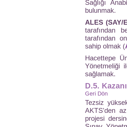
Sağlığı Anab
bulunmak.
ALES (SAY/E
tarafından b
tarafından o
sahip olmak (
Hacettepe Ün
Yönetmeliği i
sağlamak.
D.5. Kazanı
Geri Dön
Tezsiz yükse
AKTS'den az
projesi dersi
Sınav Yönetm