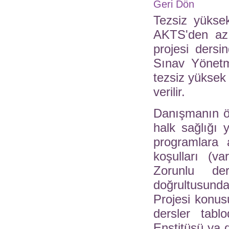
Geri Dön
Tezsiz yükse
AKTS'den az
projesi dersi
Sınav Yönetm
tezsiz yüksek 
verilir.
Danışmanın ön
halk sağlığı 
programlara a
koşulları (va
Zorunlu de
doğrultusund
Projesi konus
dersler tablo
Enstitüsü ya d