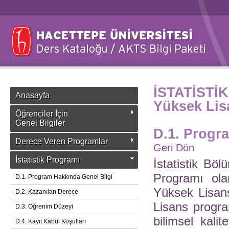
İSTATİSTİ
Anasayfa
Yüksek Lis
Öğrenciler İçin
Genel Bilgiler
D.1. Progr
Derece Veren Programlar
Geri Dön
İstatistik Programı
İstatistik Böl
Programı ola
D.1. Program Hakkında Genel Bilgi
Yüksek Lisan
D.2. Kazanılan Derece
Lisans progr
D.3. Öğrenim Düzeyi
bilimsel kalite
D.4. Kayıt Kabul Koşulları