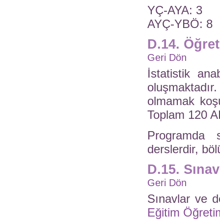
YÇ-AYA: 3
AYÇ-YBÖ: 8
D.14. Öğre
Geri Dön
İstatistik an
oluşmaktadı
olmamak koşu
Toplam 120 A
Programda s
derslerdir, bö
D.15. Sına
Geri Dön
Sınavlar ve de
Eğitim Öğreti