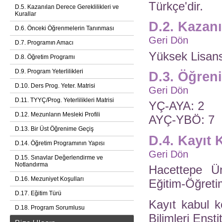
Türkçe'dir.
D.5. Kazanılan Derece Gereklilikleri ve
Kurallar
D.2. Kazan
D.6. Önceki Öğrenmelerin Tanınması
Geri Dön
D.7. Programın Amacı
Yüksek Lisan
D.8. Öğretim Programı
D.9. Program Yeterlilikleri
D.3. Öğren
D.10. Ders Prog. Yeter. Matrisi
Geri Dön
D.11. TYYÇ/Prog. Yeterlilikleri Matrisi
YÇ-AYA: 2
D.12. Mezunların Mesleki Profili
AYÇ-YBÖ: 7
D.13. Bir Üst Öğrenime Geçiş
D.4. Kayıt 
D.14. Öğretim Programının Yapısı
Geri Dön
D.15. Sınavlar Değerlendirme ve
Notlandırma
Hacettepe Üni
D.16. Mezuniyet Koşulları
Eğitim-Öğreti
D.17. Eğitim Türü
Kayıt kabul k
D.18. Program Sorumlusu
Bilimleri Enst