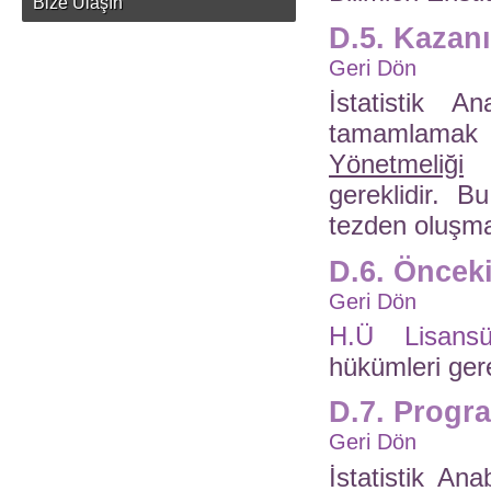
Bize Ulaşın
D.5. Kazanı
Geri Dön
İstatistik 
tamamlamak 
Yönetmeliği
g
gereklidir. 
tezden oluşma
D.6. Öncek
Geri Dön
H.Ü Lisansü
hükümleri gere
D.7. Progr
Geri Dön
İstatistik An