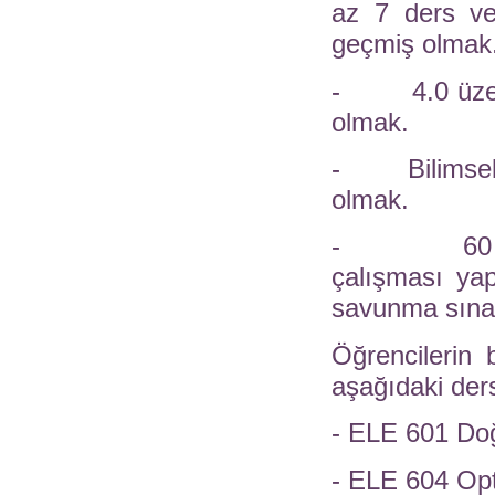
az 7 ders ve
geçmiş olmak
- 4.0 üzerind
olmak.
- Bilimsel Ar
olmak.
- 60 AKTS'
çalışması ya
savunma sınav
Öğrencilerin 
aşağıdaki der
- ELE 601 Do
- ELE 604 Op