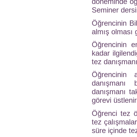
döneminde öğr
Seminer dersin
Öğrencinin Bil
almış olması g
Öğrencinin e
kadar ilgilend
tez danışmanı
Öğrencinin a
danışmanı b
danışmanı tak
görevi üstlenir
Öğrenci tez ö
tez çalışmalar
süre içinde te