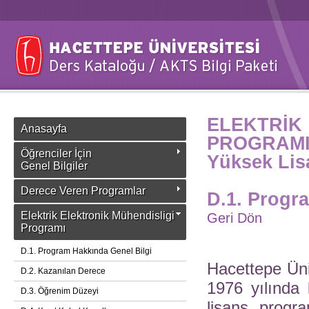
ELEKTRİ
Anasayfa
PROGRAM
Öğrenciler İçin
Yüksek Lis
Genel Bilgiler
Derece Veren Programlar
D.1. Progr
Elektrik Elektronik Mühendisligi
Geri Dön
Programı
D.1. Program Hakkında Genel Bilgi
Hacettepe Üni
D.2. Kazanılan Derece
1976 yılında 
D.3. Öğrenim Düzeyi
lisans progra