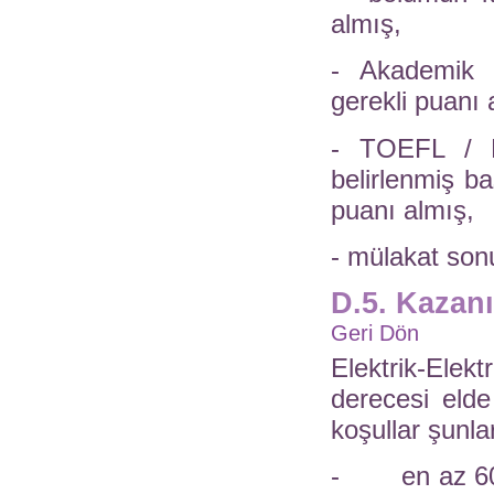
almış,
- Akademik L
gerekli puanı 
- TOEFL / 
belirlenmiş ba
puanı almış,
- mülakat sonu
D.5. Kazanı
Geri Dön
Elektrik-Ele
derecesi elde
koşullar şunlar
- en az 60 AK