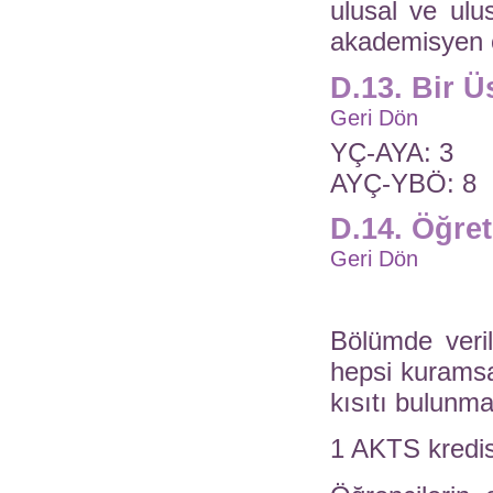
ulusal ve ulu
akademisyen o
D.13. Bir 
Geri Dön
YÇ-AYA: 3
AYÇ-YBÖ: 8
D.14. Öğre
Geri Dön
Bölümde veril
hepsi kuramsal
kısıtı bulunm
1 AKTS kredisi