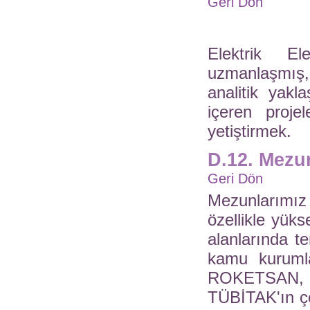
Geri Dön
Elektrik Ele
uzmanlaşmış, 
analitik yakl
içeren projel
yetiştirmek.
D.12. Mezun
Geri Dön
Mezunlarımız 
özellikle yüks
alanlarında t
kamu kuruml
ROKETSAN, Tü
TÜBİTAK'ın çeşi