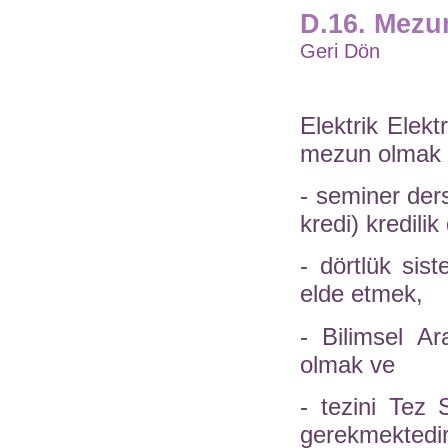
D.16. Mezun
Geri Dön
Elektrik Elek
mezun olmak 
- seminer der
kredi) kredili
- dörtlük si
elde etmek,
- Bilimsel Ar
olmak ve
- tezini Tez
gerekmektedir