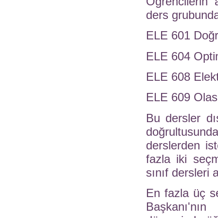
Öğrencilerin 
ders grubunda
ELE 601 Doğr
ELE 604 Opti
ELE 608 Elekt
ELE 609 Olası
Bu dersler dı
doğrultusun
derslerden is
fazla iki seç
sınıf dersleri 
En fazla üç s
Başkanı'nın