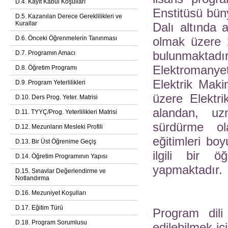
D.4. Kayıt Kabul Koşulları
Enstitüsü bün
D.5. Kazanılan Derece Gereklilikleri ve
Kurallar
Dalı altında 
D.6. Önceki Öğrenmelerin Tanınması
olmak üzere 2
D.7. Programın Amacı
bulunmaktadı
Elektromany
D.8. Öğretim Programı
Elektrik Maki
D.9. Program Yeterlilikleri
üzere Elektri
D.10. Ders Prog. Yeter. Matrisi
alandan, uz
D.11. TYYÇ/Prog. Yeterlilikleri Matrisi
sürdürme ol
D.12. Mezunların Mesleki Profili
eğitimleri boyu
D.13. Bir Üst Öğrenime Geçiş
ilgili bir 
D.14. Öğretim Programının Yapısı
yapmaktadır.
D.15. Sınavlar Değerlendirme ve
Notlandırma
D.16. Mezuniyet Koşulları
D.17. Eğitim Türü
Program dili
D.18. Program Sorumlusu
edilebilmek iç