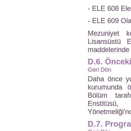
- ELE 608 Ele
- ELE 609 Ola
Mezuniyet koş
Lisansüstü E
maddelerinde 
D.6. Öncek
Geri Dön
Daha önce yur
kurumunda öğ
Bölüm taraf
Enstitüsü,
Yönetmeliği'nd
D.7. Progr