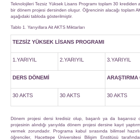
Teknolojileri Tezsiz Yüksek Lisans Programı toplam 30 krediden 
bir dönem projesi dersinden oluşur. Öğrencinin alacağı toplam A
aşağıdaki tabloda gösterilmiştir.
Tablo 1. Yarıyıllara Ait AKTS Miktarları
TEZSİZ YÜKSEK LİSANS PROGRAMI
1.YARIYIL
2.YARIYIL
3.YARIYIL
DERS DÖNEMİ
ARAŞTIRMA 
30 AKTS
30 AKTS
30 AKTS
Dönem projesi dersi kredisiz olup, başarılı ya da başarısız o
projesinin alındığı yarıyılda dönem projesi dersine kayıt yaptır
vermek zorundadır. Programa kabul sırasında bilimsel hazırlık
öğrenciler, Hacettepe Üniversitesi Bilişim Enstitüsü tarafında