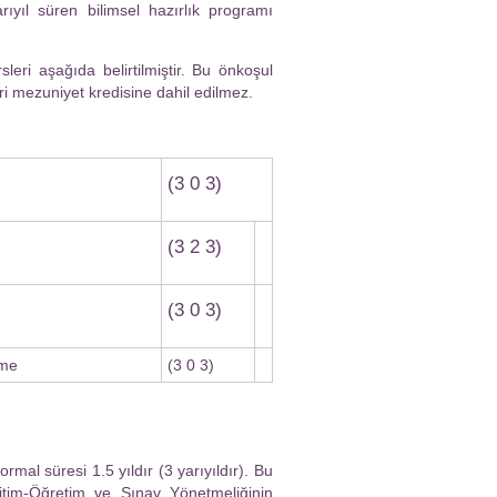
ıyıl süren bilimsel hazırlık programı
ri aşağıda belirtilmiştir. Bu önkoşul
ri mezuniyet kredisine dahil edilmez.
(3 0 3)
(3 2 3)
(3 0 3)
rme
(3 0 3)
mal süresi 1.5 yıldır (3 yarıyıldır). Bu
itim-Öğretim ve Sınav Yönetmeliğinin