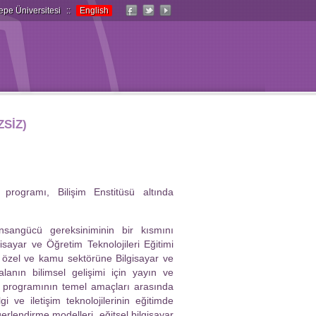
epe Üniversitesi
::
English
SİZ)
 programı, Bilişim Enstitüsü altında
insangücü gereksiniminin bir kısmını
sayar ve Öğretim Teknolojileri Eğitimi
 özel ve kamu sektörüne Bilgisayar ve
lanın bilimsel gelişimi için yayın ve
s programının temel amaçları arasında
i ve iletişim teknolojilerinin eğitimde
rlendirme modelleri, eğitsel bilgisayar