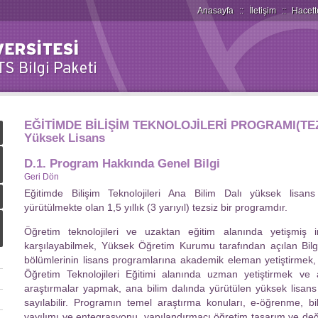
Anasayfa
::
İletişim
::
Hacett
EĞİTİMDE BİLİŞİM TEKNOLOJİLERİ PROGRAMI(TEZ
Yüksek Lisans
D.1. Program Hakkında Genel Bilgi
Geri Dön
Eğitimde Bilişim Teknolojileri Ana Bilim Dalı yüksek lisans
yürütülmekte olan 1,5 yıllık (3 yarıyıl) tezsiz bir programdır.
Öğretim teknolojileri ve uzaktan eğitim alanında yetişmiş 
karşılayabilmek, Yüksek Öğretim Kurumu tarafından açılan Bilgi
bölümlerinin lisans programlarına akademik eleman yetiştirmek,
Öğretim Teknolojileri Eğitimi alanında uzman yetiştirmek ve a
araştırmalar yapmak, ana bilim dalında yürütülen yüksek lisan
sayılabilir. Programın temel araştırma konuları, e-öğrenme, bilg
yayılımı ve entegrasyonu, yapılandırmacı öğretim tasarım ve değe