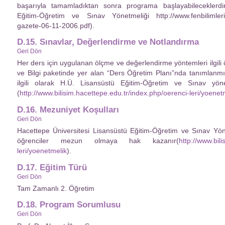
başarıyla tamamladıktan sonra programa başlayabileceklerdir
Eğitim-Öğretim ve Sınav Yönetmeliği http://www.fenbilimleri.ha
gazete-06-11-2006.pdf).
D.15. Sınavlar, Değerlendirme ve Notlandırma
Geri Dön
Her ders için uygulanan ölçme ve değerlendirme yöntemleri ilgili 
ve Bilgi paketinde yer alan “Ders Öğretim Planı”nda tanımlanmışt
ilgili olarak H.Ü. Lisansüstü Eğitim-Öğretim ve Sınav yönet
(
http://www.bilisim.hacettepe.edu.tr/index.php/oerenci-leri/yoenet
D.16. Mezuniyet Koşulları
Geri Dön
Hacettepe Üniversitesi Lisansüstü Eğitim-Öğretim ve Sınav Yöne
öğrenciler mezun olmaya hak kazanır(
http://www.bil
leri/yoenetmelik
).
D.17. Eğitim Türü
Geri Dön
Tam Zamanlı 2. Öğretim
D.18. Program Sorumlusu
Geri Dön