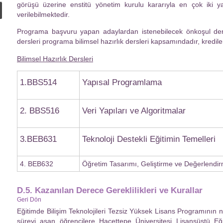
görüşü üzerine enstitü yönetim kurulu kararıyla en çok iki yar
verilebilmektedir.
Programa başvuru yapan adaylardan istenebilecek önkoşul dersle
dersleri programa bilimsel hazırlık dersleri kapsamındadır, kredile
Bilimsel Hazırlık Dersleri
1.BBS514
Yapısal Programlama
2. BBS516
Veri Yapıları ve Algoritmalar
3.BEB631
Teknoloji Destekli Eğitimin Temelleri
4. BEB632
Öğretim Tasarımı, Geliştirme ve Değerlendi
D.5. Kazanılan Derece Gereklilikleri ve Kurallar
Geri Dön
Eğitimde Bilişim Teknolojileri Tezsiz Yüksek Lisans Programının nor
süreyi aşan öğrencilere Hacettepe Üniversitesi Lisansüstü Eğ