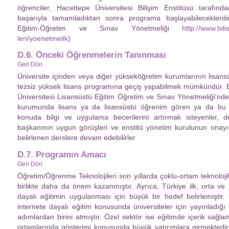
öğrenciler, Hacettepe Üniversitesi Bilişim Enstitüsü tarafında
başarıyla tamamladıktan sonra programa başlayabileceklerdir
Eğitim-Öğretim ve Sınav Yönetmeliği
http://www.bil
leri/yoenetmelik
)
D.6. Önceki Öğrenmelerin Tanınması
Geri Dön
Üniversite içinden veya diğer yükseköğretim kurumlarının lisans
tezsiz yüksek lisans programına geçiş yapabilmek mümkündür. B
Üniversitesi Lisansüstü Eğitim Öğretim ve Sınav Yönetmeliği'nde b
kurumunda lisans ya da lisansüstü öğrenim gören ya da bu öğ
konuda bilgi ve uygulama becerilerini artırmak isteyenler, d
başkanının uygun görüşleri ve enstitü yönetim kurulunun onayı 
belirlenen derslere devam edebilirler.
D.7. Programın Amacı
Geri Dön
Öğretim/Öğrenme Teknolojileri son yıllarda çoklu-ortam teknolojile
birlikte daha da önem kazanmıştır. Ayrıca, Türkiye ilk, orta ve l
dayalı eğitimin uygulanması için büyük bir hedef belirlemişt
internete dayalı eğitim konusunda üniversiteler için yayınladığ
adımlardan birini atmıştır. Özel sektör ise eğitimde içerik sağla
ortamlarında gösterimi konusunda büyük yatırımlara girmektedir.