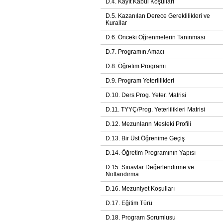
D.4. Kayıt Kabul Koşulları
D.5. Kazanılan Derece Gereklilikleri ve
Kurallar
D.6. Önceki Öğrenmelerin Tanınması
D.7. Programın Amacı
D.8. Öğretim Programı
D.9. Program Yeterlilikleri
D.10. Ders Prog. Yeter. Matrisi
D.11. TYYÇ/Prog. Yeterlilikleri Matrisi
D.12. Mezunların Mesleki Profili
D.13. Bir Üst Öğrenime Geçiş
D.14. Öğretim Programının Yapısı
D.15. Sınavlar Değerlendirme ve
Notlandırma
D.16. Mezuniyet Koşulları
D.17. Eğitim Türü
D.18. Program Sorumlusu