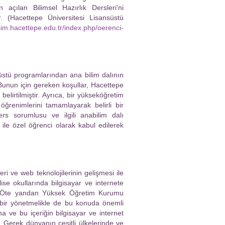
n açılan Bilimsel Hazırlık Dersleri'ni
. (Hacettepe Üniversitesi Lisansüstü
isim.hacettepe.edu.tr/index.php/oerenci-
üstü programlarından ana bilim dalının
unun için gereken koşullar, Hacettepe
elirtilmiştir. Ayrıca, bir yükseköğretim
renimlerini tamamlayarak belirli bir
ers sorumlusu ve ilgili anabilim dalı
ile özel öğrenci olarak kabul edilerek
ri ve web teknolojilerinin gelişmesi ile
ise okullarında bilgisayar ve internete
ir. Öte yandan Yüksek Öğretim Kurumu
ı bir yönetmelikle de bu konuda önemli
ma ve bu içeriğin bilgisayar ve internet
 Gerek dünyanın çeşitli ülkelerinde ve