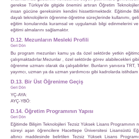
gerekse Türkiye'de gitgide önemini artıran Öğretim Teknolojile
insan gücüne gereksinim kendini hissettirmektedir. Eğitimde Bili
dayalı teknolojilerin öğrenme-öğretme süreçlerinde kullanımı, geliş
eğitim konularında kuramsal ve uygulamalı bilgi edinmelerini ve
eğitimi almalarını sağlamaktır.
D.12. Mezunların Mesleki Profili
Geri Dön
Bu program mezunları kamu ya da özel sektörde yetkin eğitimde 
çalışmaktadırlar.Mezunlar , özel sektörde görev alabilecekleri gibi
öğrenme uzmanı olarak da çalışabilirler. Bunların yanısıra TRT,
yayımcı, uzman ya da uzman yardımcısı gibi kadrolarda istihdam e
D.13. Bir Üst Öğrenime Geçiş
Geri Dön
YÇ-AYA:
AYÇ-YBÖ:
D.14. Öğretim Programının Yapısı
Geri Dön
Eğitimde Bilişim Teknolojileri Tezsiz Yüksek Lisans Programının nor
süreyi aşan öğrencilere Hacettepe Üniversitesi Lisansüstü Eğ
altıncı maddesinde belirtilen Tezsiz Yüksek Lisans Programı 