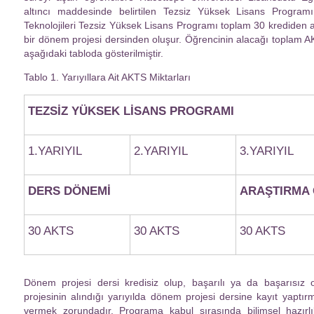
altıncı maddesinde belirtilen Tezsiz Yüksek Lisans Programı 
Teknolojileri Tezsiz Yüksek Lisans Programı toplam 30 krediden 
bir dönem projesi dersinden oluşur. Öğrencinin alacağı toplam A
aşağıdaki tabloda gösterilmiştir.
Tablo 1. Yarıyıllara Ait AKTS Miktarları
TEZSİZ YÜKSEK LİSANS PROGRAMI
1.YARIYIL
2.YARIYIL
3.YARIYIL
DERS DÖNEMİ
ARAŞTIRMA 
30 AKTS
30 AKTS
30 AKTS
Dönem projesi dersi kredisiz olup, başarılı ya da başarısız o
projesinin alındığı yarıyılda dönem projesi dersine kayıt yaptır
vermek zorundadır. Programa kabul sırasında bilimsel hazırlık