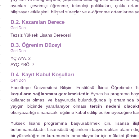
oyunları, çevrimiçi öğrenme, teknoloji politikaları, çoklu ortam 
bilgisayar etkileşimi, bilişsel süreçler ve e-öğrenme ortamlarına y
D.2. Kazanılan Derece
Geri Dön
Tezsiz Yüksek Lisans Derecesi
D.3. Öğrenim Düzeyi
Geri Dön
YÇ-AYA: 2
AYÇ-YBÖ: 7
D.4. Kayıt Kabul Koşulları
Geri Dön
Hacettepe Üniversitesi Bilişim Enstitüsü İkinci Öğretimde 
koşulların sağlanması gerekmektedir
. Ayrıca bu programa başvu
kullanıcısı olması ve başvuruda bulunduğunda iş ortamında bili
yaygın biçimde yararlanıyor olması
tercih nedeni olacakt
okuryazarlığı sınanacak, eğitime kabul edilip edilemeyeceğine kara
Yüksek lisans programına başvurabilmek için, lisansa iliş
bulunmamaktadır. Lisansüstü eğitimlerini başvurdukları alanın dış
bir yükseköğretim kurumunda tamamlayanlar için mülakat jürisinin