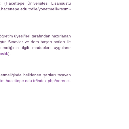
. (Hacettepe Üniversitesi Lisansüstü
cettepe.edu.tr/file/yonetmelik/resmi-
öğretim üyesi/leri tarafından hazırlanan
ır. Sınavlar ve ders başarı notları ile
meliğinin ilgili maddeleri uygulanır
melik
).
tmeliğinde belirlenen şartları taşıyan
isim.hacettepe.edu.tr/index.php/oerenci-