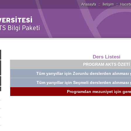
Anasayfa
::
İletişim
::
Hacett
Ders Listesi
PROGRAM AKTS ÖZETİ
Tüm yarıyıllar için Zorunlu derslerden alınmas
Tüm yarıyıllar için Seçmeli derslerden alınmas
Programdan mezuniyet için gerek