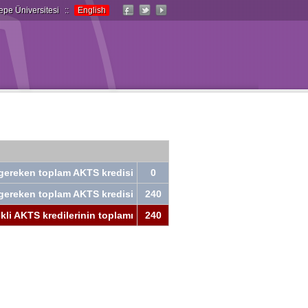
epe Üniversitesi
::
English
ı gereken toplam AKTS kredisi
0
ı gereken toplam AKTS kredisi
240
li AKTS kredilerinin toplamı
240