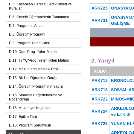
D.5. Kazanılan Derece Gereklilikleri ve
ARK725
ÖNASYA'DA
Kurallar
ÖNASYA'D
D.6. Önceki Öğrenmelerin Tanınması
ARK731
GELİŞME
D.7. Programın Amacı
D.8. Öğretim Programı
D.9. Program Yeterlilikleri
D.10. Ders Prog. Yeter. Matrisi
2. Yarıyıl
D.11. TYYÇ/Prog. Yeterlilikleri Matrisi
D.12. Mezunların Mesleki Profili
KODU
D.13. Bir Üst Öğrenime Geçiş
ARK712
KRONOLOJİ
D.14. Öğretim Programının Yapısı
ARK718
SOSYAL A
D.15. Sınavlar Değerlendirme ve
ARK722
MİNOS-MİK
Notlandırma
D.16. Mezuniyet Koşulları
ARKEOLOJİ
ARK724
ve ETKİSİ
D.17. Eğitim Türü
ARK726
YUNAN KLA
D.18. Program Sorumlusu
ARKEOLOJ