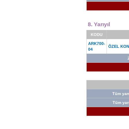
8. Yarıyıl
KODU
ARK700-
ÖZEL KO
04
Tüm yarı
Tüm yarı