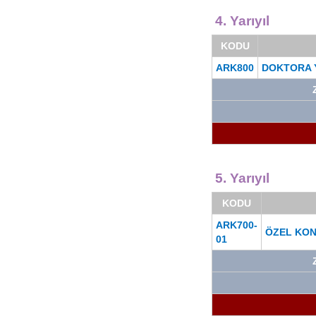
4. Yarıyıl
KODU
ARK800
DOKTORA Y
5. Yarıyıl
KODU
ARK700-
ÖZEL KO
01