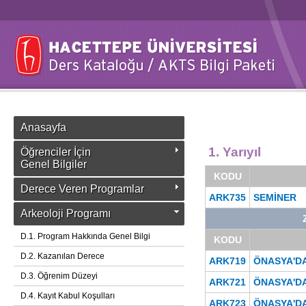
Anasayfa
1. Yarıyıl
Öğrenciler İçin
Genel Bilgiler
KODU
Derece Veren Programlar
ARK735
SEMİNER
Arkeoloji Programı
D.1. Program Hakkında Genel Bilgi
KODU
D.2. Kazanılan Derece
ARK719
ÖNASYA'D
D.3. Öğrenim Düzeyi
ARK721
ÖNASYA'DA
D.4. Kayıt Kabul Koşulları
ARK723
ÖNASYA'DA