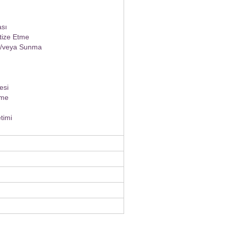
sı
ize Etme
e/veya Sunma
esi
zme
timi