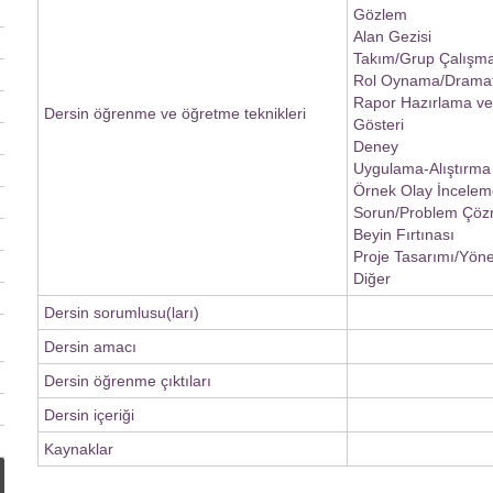
Gözlem
Alan Gezisi
Takım/Grup Çalışma
Rol Oynama/Dramat
Rapor Hazırlama v
Dersin öğrenme ve öğretme teknikleri
Gösteri
Deney
Uygulama-Alıştırma
Örnek Olay İncelem
Sorun/Problem Çö
Beyin Fırtınası
Proje Tasarımı/Yöne
Diğer
Dersin sorumlusu(ları)
Dersin amacı
Dersin öğrenme çıktıları
Dersin içeriği
Kaynaklar