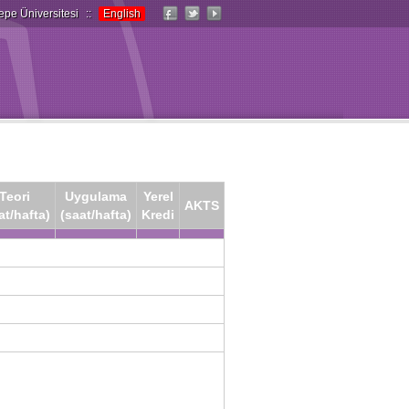
epe Üniversitesi
::
English
Teori
Uygulama
Yerel
AKTS
at/hafta)
(saat/hafta)
Kredi