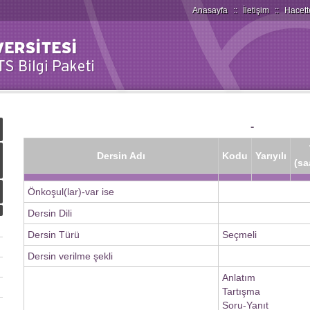
Anasayfa
::
İletişim
::
Hacett
-
Dersin Adı
Kodu
Yarıyılı
(sa
Önkoşul(lar)-var ise
Dersin Dili
Dersin Türü
Seçmeli
Dersin verilme şekli
Anlatım
Tartışma
Soru-Yanıt