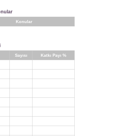
onular
Konular
i
Sayısı
Katkı Payı %