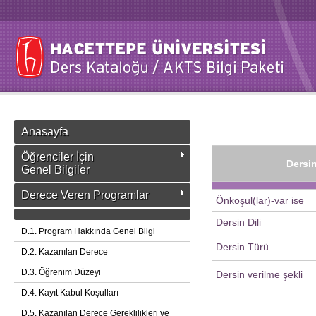
Anasayfa
Öğrenciler İçin
Dersin
Genel Bilgiler
Derece Veren Programlar
Önkoşul(lar)-var ise
Dersin Dili
D.1. Program Hakkında Genel Bilgi
Dersin Türü
D.2. Kazanılan Derece
D.3. Öğrenim Düzeyi
Dersin verilme şekli
D.4. Kayıt Kabul Koşulları
D.5. Kazanılan Derece Gereklilikleri ve