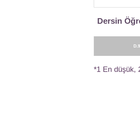
Dersin Öğre
D.9
*1 En düşük, 