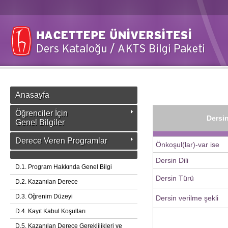
Anasayfa
Öğrenciler İçin
Dersin
Genel Bilgiler
Derece Veren Programlar
Önkoşul(lar)-var ise
Dersin Dili
D.1. Program Hakkında Genel Bilgi
Dersin Türü
D.2. Kazanılan Derece
D.3. Öğrenim Düzeyi
Dersin verilme şekli
D.4. Kayıt Kabul Koşulları
D.5. Kazanılan Derece Gereklilikleri ve