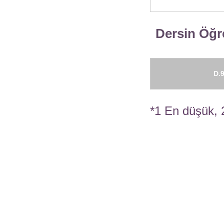
Dersin Öğre
D.9
*1 En düşük, 