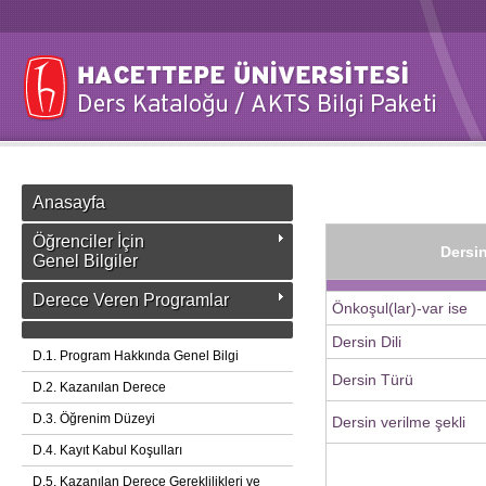
Anasayfa
Öğrenciler İçin
Dersin
Genel Bilgiler
Derece Veren Programlar
Önkoşul(lar)-var ise
Dersin Dili
D.1. Program Hakkında Genel Bilgi
Dersin Türü
D.2. Kazanılan Derece
D.3. Öğrenim Düzeyi
Dersin verilme şekli
D.4. Kayıt Kabul Koşulları
D.5. Kazanılan Derece Gereklilikleri ve