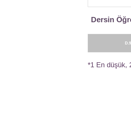
Dersin Öğre
D.9
*1 En düşük, 