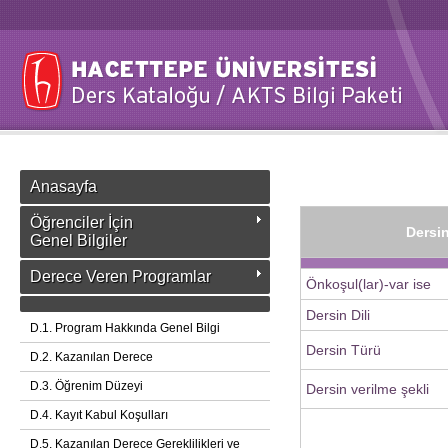
Anasayfa
Öğrenciler İçin
Dersin
Genel Bilgiler
Derece Veren Programlar
Önkoşul(lar)-var ise
Dersin Dili
D.1. Program Hakkında Genel Bilgi
Dersin Türü
D.2. Kazanılan Derece
D.3. Öğrenim Düzeyi
Dersin verilme şekli
D.4. Kayıt Kabul Koşulları
D.5. Kazanılan Derece Gereklilikleri ve