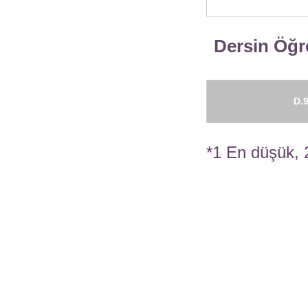
Dersin Öğre
D.9
*1 En düşük, 