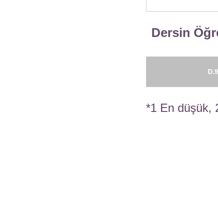
Dersin Öğre
D.9
*1 En düşük, 