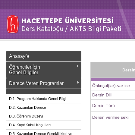
Anasayfa
Öğrenciler İçin
Dersin
Genel Bilgiler
Derece Veren Programlar
Önkoşul(lar)-var ise
Dersin Dili
D.1. Program Hakkında Genel Bilgi
Dersin Türü
D.2. Kazanılan Derece
D.3. Öğrenim Düzeyi
Dersin verilme şekli
D.4. Kayıt Kabul Koşulları
D.5. Kazanılan Derece Gereklilikleri ve