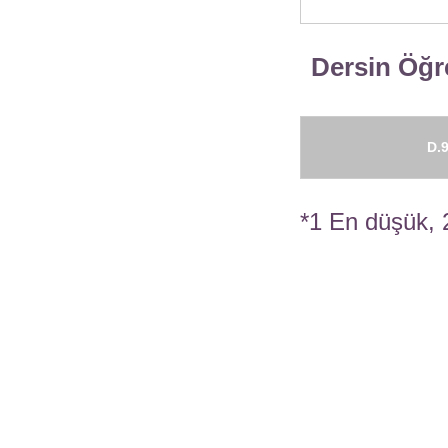
Dersin Öğre
D.9
*1 En düşük, 