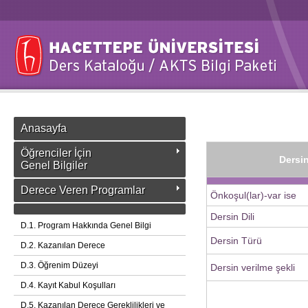
Anasayfa
Öğrenciler İçin
Dersin
Genel Bilgiler
Derece Veren Programlar
Önkoşul(lar)-var ise
Dersin Dili
D.1. Program Hakkında Genel Bilgi
Dersin Türü
D.2. Kazanılan Derece
D.3. Öğrenim Düzeyi
Dersin verilme şekli
D.4. Kayıt Kabul Koşulları
D.5. Kazanılan Derece Gereklilikleri ve