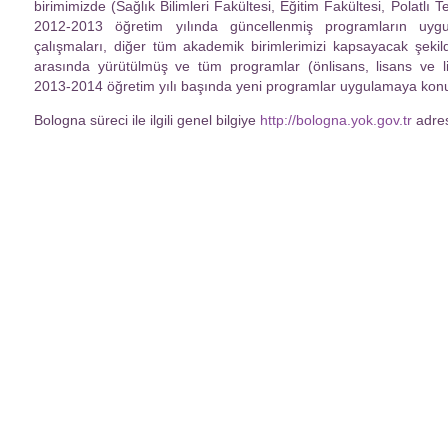
birimimizde (Sağlık Bilimleri Fakültesi, Eğitim Fakültesi, Polatlı 
2012-2013 öğretim yılında güncellenmiş programların uygul
çalışmaları, diğer tüm akademik birimlerimizi kapsayacak şekil
arasında yürütülmüş ve tüm programlar (önlisans, lisans ve li
2013-2014 öğretim yılı başında yeni programlar uygulamaya kon
Bologna süreci ile ilgili genel bilgiye
http://bologna.yok.gov.tr
adres