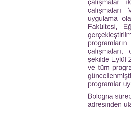
çalışmalar 
çalışmaları 
uygulama ola
Fakültesi, E
gerçekleştiri
programları
çalışmaları,
şekilde Eylül 
ve tüm progra
güncellenmi
programlar u
Bologna süreci 
adresinden ula