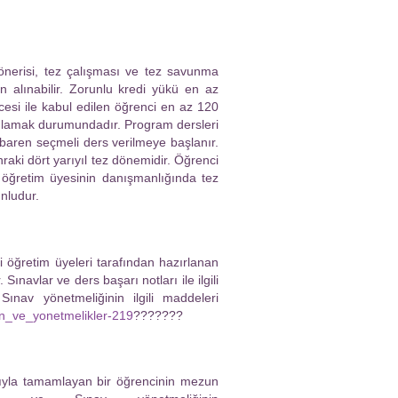
önerisi, tez çalışması ve tez savunma
 alınabilir. Zorunlu kredi yükü en az
cesi ile kabul edilen öğrenci en az 120
mamlamak durumundadır. Program dersleri
tibaren seçmeli ders verilmeye başlanır.
nraki dört yarıyıl tez dönemidir. Öğrenci
 öğretim üyesinin danışmanlığında tez
nludur.
i öğretim üyeleri tarafından hazırlanan
ınavlar ve ders başarı notları ile ilgili
ınav yönetmeliğinin ilgili maddeleri
nun_ve_yonetmelikler-219
???????
ıyla tamamlayan bir öğrencinin mezun