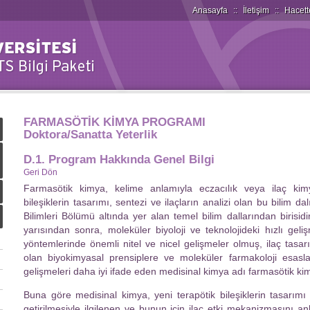
Anasayfa
::
İletişim
::
Hacett
FARMASÖTİK KİMYA PROGRAMI
Doktora/Sanatta Yeterlik
D.1. Program Hakkında Genel Bilgi
Geri Dön
Farmasötik kimya, kelime anlamıyla eczacılık veya ilaç kimy
bileşiklerin tasarımı, sentezi ve ilaçların analizi olan bu bilim da
Bilimleri Bölümü altında yer alan temel bilim dallarından birisidi
yarısından sonra, moleküler biyoloji ve teknolojideki hızlı geli
yöntemlerinde önemli nitel ve nicel gelişmeler olmuş, ilaç tasar
olan biyokimyasal prensiplere ve moleküler farmakoloji esasl
gelişmeleri daha iyi ifade eden medisinal kimya adı farmasötik ki
Buna göre medisinal kimya, yeni terapötik bileşiklerin tasarımı v
getirilmesiyle ilgilenen ve bunun için ilaç etki mekanizmasını 