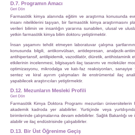
D.7. Programın Amacı
Geri Dön
Farmasötik kimya alanında eğitim ve araştırma konusunda evr
insanı niteliklerini taşıyan, bir farmasötik kimya araştırmasını pl
verileri bilimin ve insanlığın yararına sunabilen, ulusal ve ulusla
yetkin farmasötik kimya bilim doktoru yetiştirmektir.
İnsan yaşamını tehdit etmeyen laboratuvar çalışma şartlarını
konusunda bilgili, antikonvülsan, antidepresan, analjezik-antiin
antihipertansif, antilipidemik, vazodilatör, diüretik, antihistaminik et
etkilerinin incelenmesi, bilgisayarlı ilaç tasarımı ve moleküler mo
optimizasyonu, mikrodalga ve katı-faz reaksiyonları, sanayiye y
sentez ve kiral ayırım çalışmaları ile enstrümental ilaç anal
yapabilecek araştırıcıları yetiştirmektir.
D.12. Mezunların Mesleki Profili
Geri Dön
Farmasötik Kimya Doktora Programı mezunları üniversitelerin 
akademik kadroda yer alabilirler. Yurtiçinde veya yurtdışında
birimlerinde çalışmalarına devam edebilirler. Sağlık Bakanlığı ve 
alabilir ve ilaç endüstrisinde çalışabilirler.
D.13. Bir Üst Öğrenime Geçiş