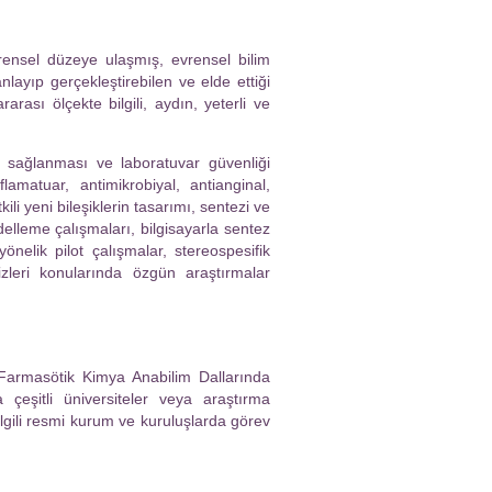
ensel düzeye ulaşmış, evrensel bilim
anlayıp gerçekleştirebilen ve elde ettiği
rarası ölçekte bilgili, aydın, yeterli ve
n sağlanması ve laboratuvar güvenliği
flamatuar, antimikrobiyal, antianginal,
kili yeni bileşiklerin tasarımı, sentezi ve
delleme çalışmaları, bilgisayarla sentez
önelik pilot çalışmalar, stereospesifik
izleri konularında özgün araştırmalar
Farmasötik Kimya Anabilim Dallarında
 çeşitli üniversiteler veya araştırma
ilgili resmi kurum ve kuruluşlarda görev