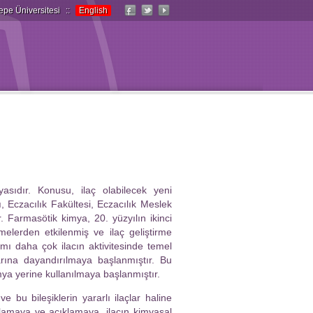
epe Üniversitesi
::
English
asıdır. Konusu, ilaç olabilecek yeni
lı, Eczacılık Fakültesi, Eczacılık Meslek
r. Farmasötik kimya, 20. yüzyılın ikinci
şmelerden etkilenmiş ve ilaç geliştirme
ımı daha çok ilacın aktivitesinde temel
arına dayandırılmaya başlanmıştır. Bu
mya yerine kullanılmaya başlanmıştır.
e bu bileşiklerin yararlı ilaçlar haline
anlamaya ve açıklamaya, ilacın kimyasal