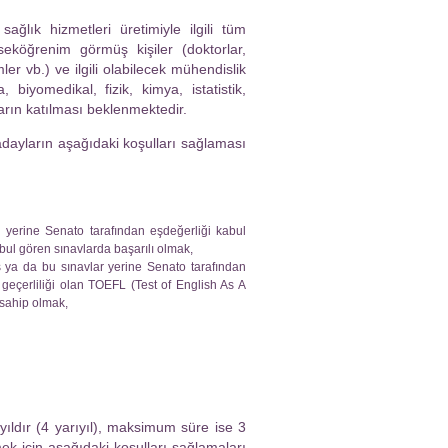
ğlık hizmetleri üretimiyle ilgili tüm
seköğrenim görmüş kişiler (doktorlar,
mler vb.) ve ilgili olabilecek mühendislik
 biyomedikal, fizik, kimya, istatistik,
rın katılması beklenmektedir.
adayların aşağıdaki koşulları sağlaması
erine Senato tarafından eşdeğerliği kabul
bul gören sınavlarda başarılı olmak,
ya da bu sınavlar yerine Senato tarafından
 geçerliliği olan TOEFL (Test of English As A
 sahip olmak,
yıldır (4 yarıyıl), maksimum süre ise 3
ek için aşağıdaki koşulları sağlamaları