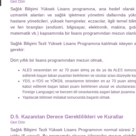
Geri Dön
Sağlık Bilişimi Yüksek Lisans programına, ana hedef olarak sa
uzmanlık alanları ve sağlık işletmesi yönetimi dallarında yük
hastane yöneticileri, yüksek hemşireler, eczacılar, ilgili temel bili
ve fen branşları (endüstri, bilgisayar, elektronik, makina, gıda,
matematik vb.) kapsamında bir lisans programından mezun olanla
Sağlık Bilişimi Tezli Yüksek Lisans Programına katılmak isteyen 
gerekir:
Dört yıllık bir lisans programından mezun olmak,
ALES sınavından en az 70 puan almış ya da ya da ALES sonucu y
edilerek başarı taban puanları belirlenen ve uluslar arası düzeyde ka
YDS, e-YDS ve YÖKDİL sınavlarının birinden en az 70 puan almış 
kabul edilerek başarı taban puanı belirlenen ulusal ve uluslararası
Foreign Language) ve benzeri dil sınavlarında asgari taban puanına
Yapılacak bilimsel mülakat sonucunda başarılı olmak.
D.5. Kazanılan Derece Gereklilikleri ve Kurallar
Geri Dön
Sağlık Bilişimi Tezli Yüksek Lisans Programının normal süresi 2 
yıldır (6 yarıyıl). Bu programda okuyan öğrenciler mezun olabilm