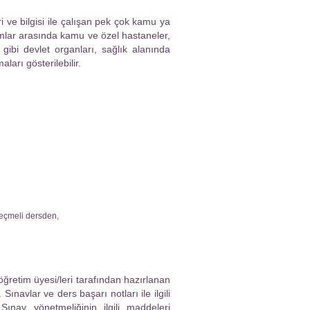
i ve bilgisi ile çalışan pek çok kamu ya
umlar arasında kamu ve özel hastaneler,
 gibi devlet organları, sağlık alanında
aları gösterilebilir.
seçmeli dersden,
öğretim üyesi/leri tarafından hazırlanan
ınavlar ve ders başarı notları ile ilgili
ınav yönetmeliğinin ilgili maddeleri