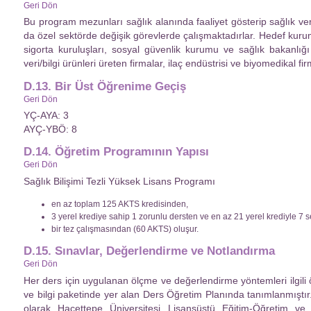
Geri Dön
Bu program mezunları sağlık alanında faaliyet gösterip sağlık ver
da özel sektörde değişik görevlerde çalışmaktadırlar. Hedef kur
sigorta kuruluşları, sosyal güvenlik kurumu ve sağlık bakanlığı
veri/bilgi ürünleri üreten firmalar, ilaç endüstrisi ve biyomedikal firm
D.13. Bir Üst Öğrenime Geçiş
Geri Dön
YÇ-AYA: 3
AYÇ-YBÖ: 8
D.14. Öğretim Programının Yapısı
Geri Dön
Sağlık Bilişimi Tezli Yüksek Lisans Programı
en az toplam 125 AKTS kredisinden,
3 yerel krediye sahip 1 zorunlu dersten ve en az 21 yerel krediyle 7 
bir tez çalışmasından (60 AKTS) oluşur.
D.15. Sınavlar, Değerlendirme ve Notlandırma
Geri Dön
Her ders için uygulanan ölçme ve değerlendirme yöntemleri ilgili 
ve bilgi paketinde yer alan Ders Öğretim Planında tanımlanmıştır. S
olarak Hacettepe Üniversitesi Lisansüstü Eğitim-Öğretim ve S