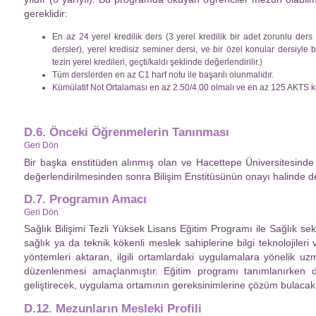
gereklidir:
En az 24 yerel kredilik ders (3 yerel kredilik bir adet zorunlu der
dersler), yerel kredisiz seminer dersi, ve bir özel konular dersiyle 
tezin yerel kredileri, geçti/kaldı şeklinde değerlendirilir.)
Tüm derslerden en az C1 harf notu ile başarılı olunmalıdır.
Kümülatif Not Ortalaması en az 2.50/4.00 olmalı ve en az 125 AKTS kre
D.6. Önceki Öğrenmelerin Tanınması
Geri Dön
Bir başka enstitüden alınmış olan ve Hacettepe Üniversitesinde de
değerlendirilmesinden sonra Bilişim Enstitüsünün onayı halinde de
D.7. Programın Amacı
Geri Dön
Sağlık Bilişimi Tezli Yüksek Lisans Eğitim Programı ile Sağlık se
sağlık ya da teknik kökenli meslek sahiplerine bilgi teknolojileri ve
yöntemleri aktaran, ilgili ortamlardaki uygulamalara yönelik uz
düzenlenmesi amaçlanmıştır. Eğitim programı tanımlanırken disip
geliştirecek, uygulama ortamının gereksinimlerine çözüm bulacak
D.12. Mezunların Mesleki Profili