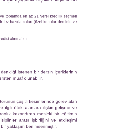
s ve toplamda en az 21 yerel kredilik seçmeli
bir tez hazırlamaları (özel konular dersinin ve
disi alınmalıdır.
nkliği istenen bir dersin içeriklerinin
rsten muaf olunabilir.
ktörünün çeşitli kesimlerinde görev alan
 ilgili öteki alanlara ilişkin gelişme ve
manlık kazandıran mesleki bir eğitimin
linler arası işbirliğini ve etkileşimi
 bir yaklaşım benimsenmiştir.