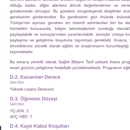
olduğu kadar, diğer alanlara dönük değerlendirme ve sente
gündeminde olmuştur. Bu gündem zenginleşerek disiplinler arası
gereksinim gösterecektir. Bu gereksinim göz önünde bulundu
Türkiye'nin aşması gereken en önemli adımlardan biri bu alan
hizmetleri konusunda, bilişim teknolojilerinin sunduğu olana
paylaşılabilir ve sonuçlarından yararlanılabilir. süreçler ortaya
paylaşma ve geliştirme boyutuna taşınması gereklidir. Kısaca, S
önceliklerine yönelik olarak eğitim ve araştırmanın kurumlaştı
taşımaktadır.
Bu amaca yönelik olarak Sağlık Bilişimi Tezli yüksek lisans prog
insan gücünü yetiştirme hedefiyle yürütülmektedir. Programın eğitim
D.2. Kazanılan Derece
Geri Dön
Yüksek Lisans Derecesi
D.3. Öğrenim Düzeyi
Geri Dön
YÇ-AYA: 2
AYÇ-YBÖ: 7
D.4. Kayıt Kabul Koşulları