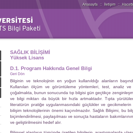
Anasayfa
::
İletişim
::
Hacett
SAĞLIK BİLİŞİMİ
Yüksek Lisans
D.1. Program Hakkında Genel Bilgi
Geri Dön
Bilginin ve teknolojinin en yoğun kullanıldığı alanların başınd
Kullanılan ölçüm ve görüntüleme yöntemleri, test, analiz ve 
çoğalmakta, bunun sonucunda tıp bilgisi gün geçtikçe zenginleşmek
ve bilgi miktarı da büyük bir hızla artmaktadır. Tıpta yürütüle
literatürün pratiğe uygulanmasındaki güçlükler ve gecikmelerin
bilişim teknolojilerinin önemi kaçınılmazdır. Sağlık Bilişimi, bu bil
biçimlendirilmesi, paylaşılması ve sonuçta hastaların bakımlarının 
ve geliştirilmesini hedef alır.
Bilimsel alanların tümünde üretilen bilgilerin, araştırmalarda ulaş