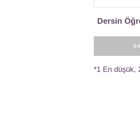
Dersin Öğre
D.9
*1 En düşük, 