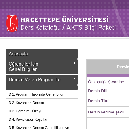
Anasayfa
Öğrenciler İçin
Dersin
Genel Bilgiler
Derece Veren Programlar
Önkoşul(lar)-var ise
Dersin Dili
D.1. Program Hakkında Genel Bilgi
Dersin Türü
D.2. Kazanılan Derece
D.3. Öğrenim Düzeyi
Dersin verilme şekli
D.4. Kayıt Kabul Koşulları
D.5. Kazanılan Derece Gereklilikleri ve