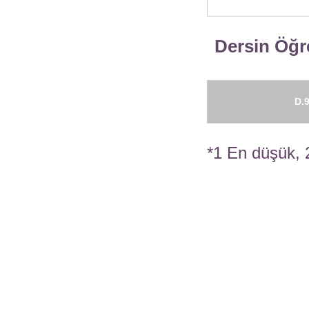
Dersin Öğre
D.9
*1 En düşük, 