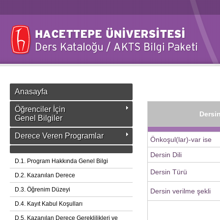
Anasayfa
Öğrenciler İçin
Dersin
Genel Bilgiler
Derece Veren Programlar
Önkoşul(lar)-var ise
Dersin Dili
D.1. Program Hakkında Genel Bilgi
Dersin Türü
D.2. Kazanılan Derece
D.3. Öğrenim Düzeyi
Dersin verilme şekli
D.4. Kayıt Kabul Koşulları
D.5. Kazanılan Derece Gereklilikleri ve