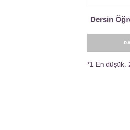
Dersin Öğre
D.9
*1 En düşük, 