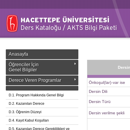
Anasayfa
Öğrenciler İçin
Dersin
Genel Bilgiler
Derece Veren Programlar
Önkoşul(lar)-var ise
Dersin Dili
D.1. Program Hakkında Genel Bilgi
Dersin Türü
D.2. Kazanılan Derece
D.3. Öğrenim Düzeyi
Dersin verilme şekli
D.4. Kayıt Kabul Koşulları
D.5. Kazanılan Derece Gereklilikleri ve