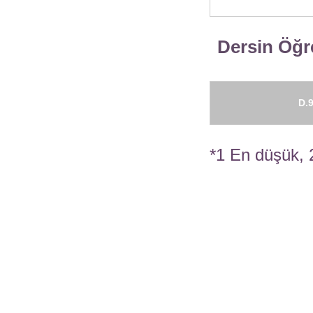
Dersin Öğre
D.9
*1 En düşük, 