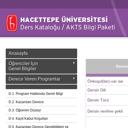
Anasayfa
Öğrenciler İçin
Dersin
Genel Bilgiler
Derece Veren Programlar
Önkoşul(lar)-var ise
Dersin Dili
D.1. Program Hakkında Genel Bilgi
Dersin Türü
D.2. Kazanılan Derece
D.3. Öğrenim Düzeyi
Dersin verilme şekli
D.4. Kayıt Kabul Koşulları
D.5. Kazanılan Derece Gereklilikleri ve