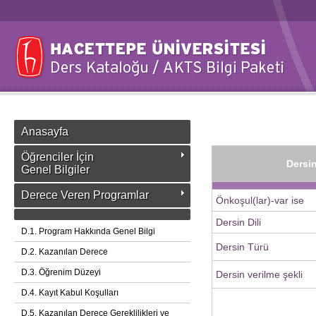
Anasayfa
Öğrenciler İçin
Dersin
Genel Bilgiler
Derece Veren Programlar
Önkoşul(lar)-var ise
Dersin Dili
D.1. Program Hakkında Genel Bilgi
Dersin Türü
D.2. Kazanılan Derece
D.3. Öğrenim Düzeyi
Dersin verilme şekli
D.4. Kayıt Kabul Koşulları
D.5. Kazanılan Derece Gereklilikleri ve