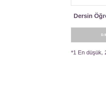
Dersin Öğre
D.9
*1 En düşük, 