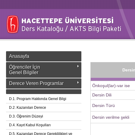
Anasayfa
Öğrenciler İçin
Dersin
Genel Bilgiler
Derece Veren Programlar
Önkoşul(lar)-var ise
Dersin Dili
D.1. Program Hakkında Genel Bilgi
Dersin Türü
D.2. Kazanılan Derece
D.3. Öğrenim Düzeyi
Dersin verilme şekli
D.4. Kayıt Kabul Koşulları
D.5. Kazanılan Derece Gereklilikleri ve