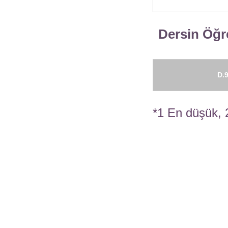
Dersin Öğre
D.9
*1 En düşük, 