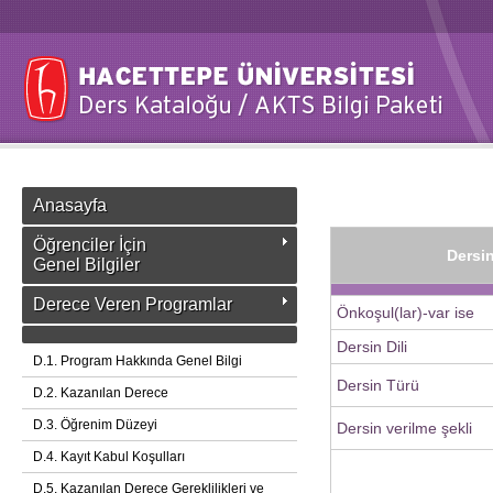
Anasayfa
Öğrenciler İçin
Dersin
Genel Bilgiler
Derece Veren Programlar
Önkoşul(lar)-var ise
Dersin Dili
D.1. Program Hakkında Genel Bilgi
Dersin Türü
D.2. Kazanılan Derece
D.3. Öğrenim Düzeyi
Dersin verilme şekli
D.4. Kayıt Kabul Koşulları
D.5. Kazanılan Derece Gereklilikleri ve