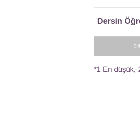
Dersin Öğre
D.9
*1 En düşük, 