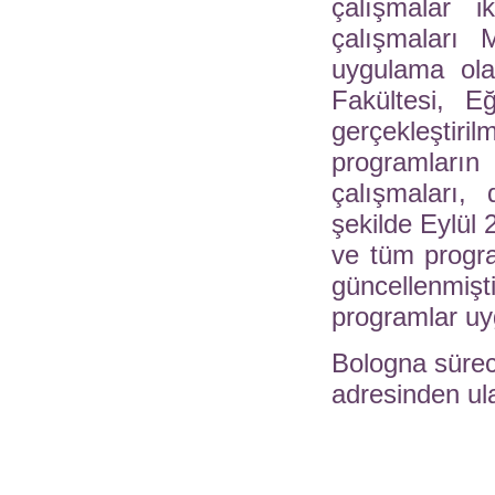
çalışmalar 
çalışmaları 
uygulama ola
Fakültesi, E
gerçekleştiri
programları
çalışmaları,
şekilde Eylül 
ve tüm progra
güncellenmi
programlar u
Bologna süreci 
adresinden ula