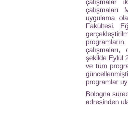
çalışmalar 
çalışmaları 
uygulama ola
Fakültesi, E
gerçekleştiri
programları
çalışmaları,
şekilde Eylül 
ve tüm progra
güncellenmi
programlar u
Bologna süreci 
adresinden ula