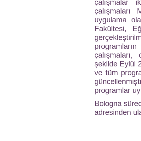
çalışmalar 
çalışmaları 
uygulama ola
Fakültesi, E
gerçekleştiri
programları
çalışmaları,
şekilde Eylül 
ve tüm progra
güncellenmi
programlar u
Bologna süreci 
adresinden ula