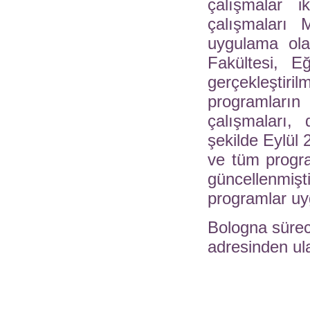
çalışmalar 
çalışmaları 
uygulama ola
Fakültesi, E
gerçekleştiri
programları
çalışmaları,
şekilde Eylül 
ve tüm progra
güncellenmi
programlar u
Bologna süreci 
adresinden ula