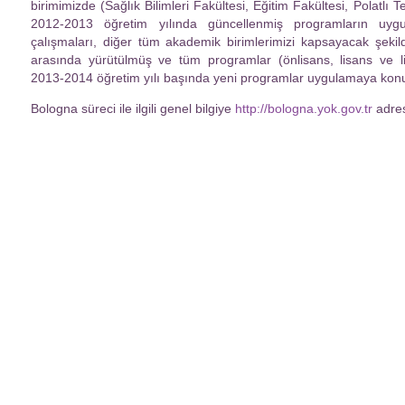
birimimizde (Sağlık Bilimleri Fakültesi, Eğitim Fakültesi, Polatlı 
2012-2013 öğretim yılında güncellenmiş programların uygul
çalışmaları, diğer tüm akademik birimlerimizi kapsayacak şekil
arasında yürütülmüş ve tüm programlar (önlisans, lisans ve li
2013-2014 öğretim yılı başında yeni programlar uygulamaya kon
Bologna süreci ile ilgili genel bilgiye
http://bologna.yok.gov.tr
adres