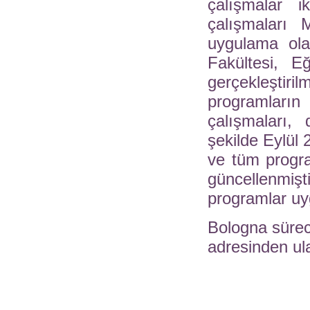
çalışmalar 
çalışmaları 
uygulama ola
Fakültesi, E
gerçekleştiri
programları
çalışmaları,
şekilde Eylül 
ve tüm progra
güncellenmi
programlar u
Bologna süreci 
adresinden ula